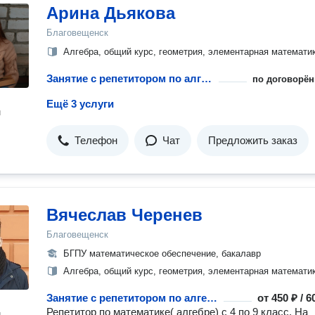
Арина Дьякова
Благовещенск
Алгебра, общий курс, геометрия, элементарная математи
Занятие с репетитором по алгебре
по договорён
Ещё 3 услуги
н
Телефон
Чат
Предложить заказ
Вячеслав Черенев
Благовещенск
БГПУ математическое обеспечение, бакалавр
Алгебра, общий курс, геометрия, элементарная математи
Занятие с репетитором по алгебре
от
450 ₽ / 
Репетитор по математике( алгебре) с 4 по 9 класс. На
н