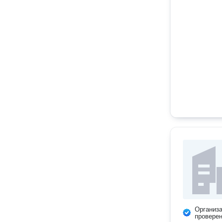
Организ
провере