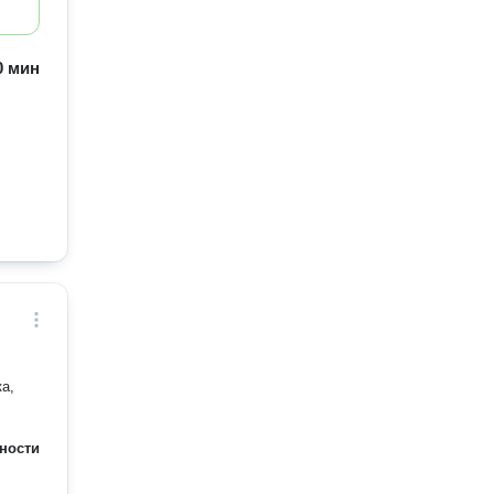
60 мин
жишься
а,
ности