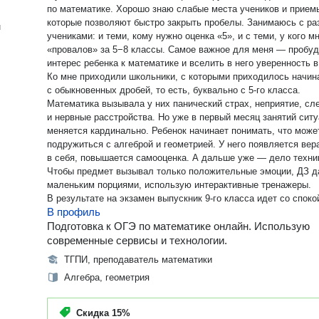
по математике. Хорошо знаю слабые места учеников и приемы,
которые позволяют быстро закрыть пробелы. Занимаюсь с разными
н
учениками: и теми, кому нужно оценка «5», и с теми, у кого м
«провалов» за 5−8 классы. Самое важное для меня — пробудить
интерес ребенка к математике и вселить в него уверенность в
Ко мне приходили школьники, с которыми приходилось начин
с обыкновенных дробей, то есть, буквально с 5-го класса.
Математика вызывала у них панический страх, неприятие, сл
и нервные расстройства. Но уже в первый месяц занятий ситуация
меняется кардинально. Ребенок начинает понимать, что може
подружиться с алгеброй и геометрией. У него появляется вер
в себя, повышается самооценка. А дальше уже — дело техники.
Чтобы предмет вызывал только положительные эмоции, ДЗ 
маленьким порциями, использую интерактивные тренажеры.
В результате на экзамен выпускник 9-го класса идет со споко
В профиль
уверенностью, без стресса и паники. Моя методика преподавания
включает в себя 7 составляющих: Четкие памятки-алгоритм
Подготовка к ОГЭ по математике онлайн. Использую
структурированная теория легче запоминается. Обучающие
современные сервисы и технологии.
видеоуроки — ребенок всегда может вернуться к непонятым
ТГПИ, преподаватель математики
моментам. Занятия 2 раза в неделю — разбираем все протот
Алгебра, геометрия
заданий из открытого банка. Ежедневные «пятиминутки» -уче
приобретает устойчивый навык. Интерактивные тренажеры —
учимся с интересом. Дополнительно раз в неделю — разбор
Скидка
15%