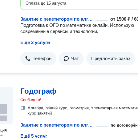
типичных проблем. Работа до результата — у вашего ребенка
Оплата до 15 августа
не останется «белых пятен». Результаты учеников: +3 балла
к знаниям за месяц. "4″ и выше на пробных ОГЭ после 3−4
месяцев. Рост школьной оценки минимум на 1,5 балла за 3−4
Занятие с репетитором по алгебре
от
1500 ₽ / 
месяца. Идут на экзамен уверенно! В ходе подготовки: Прокачаешь
Подготовка к ОГЭ по математике онлайн. Использую
вычислительные навыки. Заново изучишь геометрию. Подру
современные сервисы и технологии.
с уравнениями. Поймешь, что задача — это интересно. Пусть страх
перед ОГЭ останется в прошлом! Записывайтесь на пробное
Ещё 2 услуги
занятие, и увидите все своими глазами.
Телефон
Чат
Предложить заказ
Годограф
Свободный
Алгебра, общий курс, геометрия, элементарная математик
курс занятий
Занятие с репетитором по алгебре
по договорён
ация
на
Ещё 5 услуг