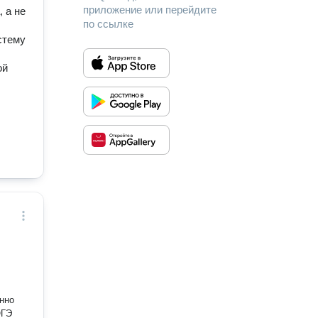
приложение или перейдите
 а не
по ссылке
стему
ой
ОГЭ