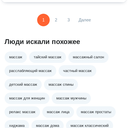
1
2
3
Далее
Люди искали похожее
массаж
тайский массаж
массажный салон
расслабляющий массаж
частный массаж
детский массаж
массаж спины
массаж для женщин
массаж мужчины
релакс массаж
массаж лица
массаж простаты
хиджама
массаж дома
массаж классический