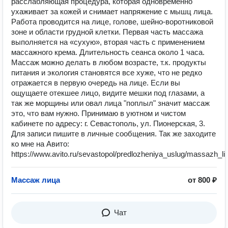
расслабляющая процедура, которая одновременно
ухаживает за кожей и снимает напряжение с мышц лица.
Paбoтa пpовoдится нa лице, голове, шейнo-воpотниковой
зoнe и области грудной клетки. Первая часть массажа
выполняется на «сухую», вторая часть с применением
массажного крема. Длительность сеанса около 1 часа.
Массаж можно делать в любом возрасте, т.к. продукты
питания и экология становятся все хуже, что не редко
отражается в первую очередь на лице. Если вы
ощущаете отекшее лицо, видите мешки под глазами, а
так же морщины или овал лица "поплыл" значит массаж
это, что вам нужно. Принимаю в уютном и чистом
кабинете по адресу: г. Севастополь, ул. Пионерская, 3.
Для записи пишите в личные сообщения. Так же заходите
ко мне на Авито:
https://www.avito.ru/sevastopol/predlozheniya_uslug/massazh_l
Массаж лица
от 800 ₽
Чат