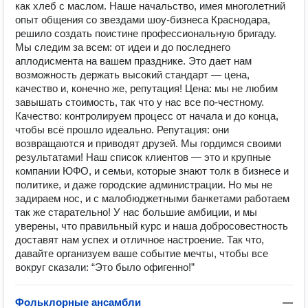
как хлеб с маслом. Наше начальство, имея многолетний
опыт общения со звездами шоу-бизнеса Краснодара,
решило создать поистине профессиональную бригаду.
Мы следим за всем: от идеи и до последнего
аплодисмента на вашем празднике. Это дает нам
возможность держать высокий стандарт — цена,
качество и, конечно же, репутация! Цена: мы не любим
завышать стоимость, так что у нас все по-честному.
Качество: контролируем процесс от начала и до конца,
чтобы всё прошло идеально. Репутация: они
возвращаются и приводят друзей. Мы гордимся своими
результатами! Наш список клиентов — это и крупные
компании ЮФО, и семьи, которые знают толк в бизнесе и
политике, и даже городские администрации. Но мы не
задираем нос, и с малобюджетными банкетами работаем
так же старательно! У нас большие амбиции, и мы
уверены, что правильный курс и наша добросовестность
доставят нам успех и отличное настроение. Так что,
давайте организуем ваше событие мечты, чтобы все
вокруг сказали: “Это было офигенно!”
Фольклорные ансамбли
—