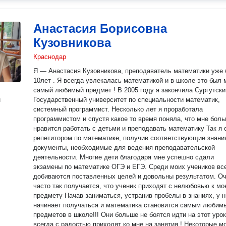
Анастасия Борисовна
Кузовникова
Краснодар
Я — Анастасия Кузовникова, преподаватель математики уже 
10лет . Я всегда увлекалась математикой и в школе это был мой
самый любимый предмет ! В 2005 году я закончила Сургутский
н
Государственный университет по специальности математик,
системный программист. Несколько лет я проработала
программистом и спустя какое то время поняла, что мне бол
нравится работать с детьми и преподавать математику Так я стала
репетитором по математике, получив соответствующие знани
документы, необходимые для ведения преподавательской
деятельности. Многие дети благодаря мне успешно сдали
экзамены по математике ОГЭ и ЕГЭ. Среди моих учеников вс
добиваются поставленных целей и довольны результатом. О
часто так получается, что ученик приходят с нелюбовью к м
предмету Начав заниматься, устранив пробелы в знаниях, у них
начинает получаться и математика становится самым любим
предметов в школе!!! Они больше не боятся идти на этот урок
всегда с радостью приходят ко мне на занятия ! Некоторые мои