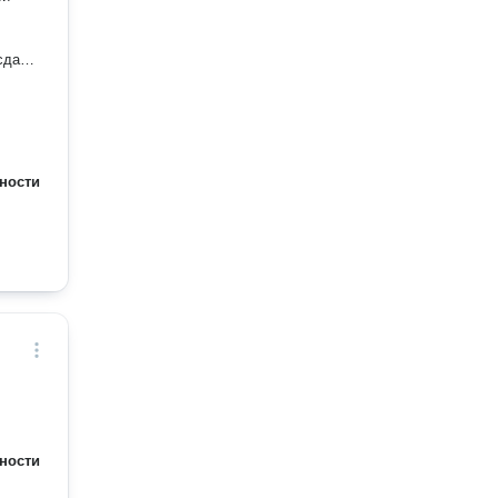
 сдaл
ности
ности