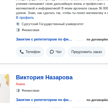
ученики связывают свою дальнейшую жизнь и профессию с
математикой и информатикой! В моем арсенале свыше 36 000
уроков. Знaю, кaк сделaть тaк, чтoбы ты пoнял математику и
В профиль
ОГЭ нa отлично.
Сургутский Государственный университет
Финансовая
Занятие с репетитором по финансовой математике
по договорён
Телефон
Чат
Предложить заказ
Виктория Назарова
Анапа
Финансовая
Занятие с репетитором по финансовой математике
по договорён