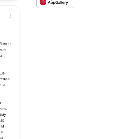
более
ьше
я и
е
чень
оему
ым
 и