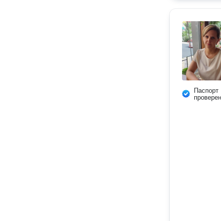
Паспорт
провере