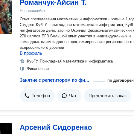
Романчук-Айсин Т.
Новороссийск
Опыт преподавания математики и информатики - больше 1 го
Студент КубГУ - прикладная математика и информатика, КубГ
нетфегазовое дело, заочно Окончил физико-математический 
270 баллов ЕГЭ Большой опыт участия в индивидуальных и
командных олимпиадах по программированию регионального 
н
всероссийского уровней
В профиль
КубГУ, Прикладная математика и информатика
Финансовая
Занятие с репетитором по финансовой математике
по договорён
Телефон
Чат
Предложить заказ
Арсений Сидоренко