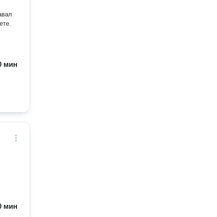
авал
ете.
60 мин
60 мин