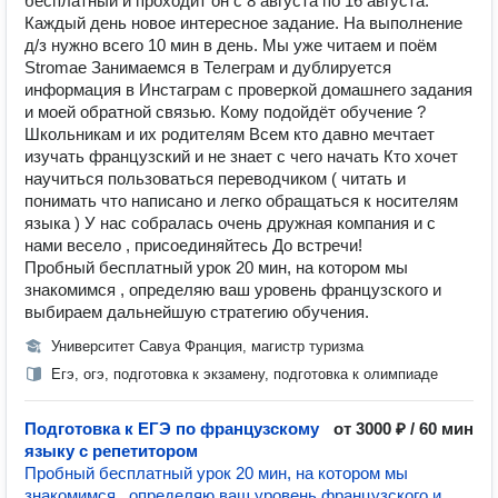
бесплатный и проходит он с 8 августа по 16 августа.
Каждый день новое интересное задание. На выполнение
д/з нужно всего 10 мин в день. Мы уже читаем и поём
Stromae Занимаемся в Телеграм и дублируется
информация в Инстаграм с проверкой домашнего задания
и моей обратной связью. Кому подойдёт обучение ?
Школьникам и их родителям Всем кто давно мечтает
изучать французский и не знает с чего начать Кто хочет
научиться пользоваться переводчиком ( читать и
понимать что написано и легко обращаться к носителям
языка ) У нас собралась очень дружная компания и с
нами весело , присоединяйтесь До встречи!
Пробный бесплатный урок 20 мин, на котором мы
знакомимся , определяю ваш уровень французского и
выбираем дальнейшую стратегию обучения.
Университет Савуа Франция, магистр туризма
Егэ, огэ, подготовка к экзамену, подготовка к олимпиаде
Подготовка к ЕГЭ по французскому
от 3000 ₽ / 60 мин
языку с репетитором
Пробный бесплатный урок 20 мин, на котором мы
знакомимся , определяю ваш уровень французского и