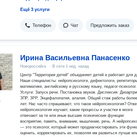
Ещё 3 услуги
Телефон
Чат
Предложить заказ
Ирина Васильевна Панасенко
Новороссийск
·
В сети
1 нед. назад
Центр "Территория детей" объединяет детей и работает для детей.
Наши специалисты: нейропсихологи, дефектологи, репетитор
математике, английскому и русскому языку, педагог-психолог.
Услуги: Запуск речи. Постановка звуков. Дислексия. Дизартрия.
ЗПР, ЗРР, Энцефалопатия, алалия. Общий стаж работы более 20
н
лет. Нас часто спрашивают, что такое нейропсихология? Отвечаем:
нейропсихология изучает, какие процессы и участки в мозге
отвечают за те или иные высшие психические функции:
восприятие, память, внимание, мышление, речь. А нейропсих
— это психолог, который может продиагностировать эти функции,
оценить, корректировать их, позволяя им развиться лучше ил