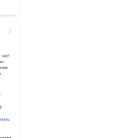
ет.
ития.
о
,
е
итать
ности