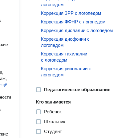
логопедом
Коррекция ЗРР с логопедом
а
Коррекция ФФНР с логопедом
Коррекция дислалии с логопедом
Коррекция дисфонии с
ские
логопедом
Коррекция тахилалии
с логопедом
Коррекция ринолалии с
я,
логопедом
аж,
 ещё
Педагогическое образование
ности
Кто занимается
а
Ребенок
Школьник
Студент
ские