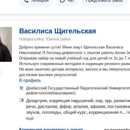
Телефон
Чат
Предложить заказ
Василиса Щигельская
Новороссийск, Южный район
Доброго времени суток! Меня зовут Щигельская Василиса
Николаевна! Я Логопед-дефектолог с опытом работы более 3х лет!
Открываю набор на новый учебный год для детей от 2х до 7 л
Использую современные методики в коррекции речевого разв
На моих занятиях деткам интересно, весело и мы обязательн
н
достигаем высоких результатов!
В профиль
Донбасский Государственный Педагогический Университет
дефектология(бакалавриат)
Дизартрия, коррекция нарушений, онр, зрр, развити
речи, дислалия, ффнр, алалия, афазия, постановка
звуков, логопеды, общий курс, коррекционная п...
Ч
ещё
Коррекция дизартрии с логопедом
по договорён