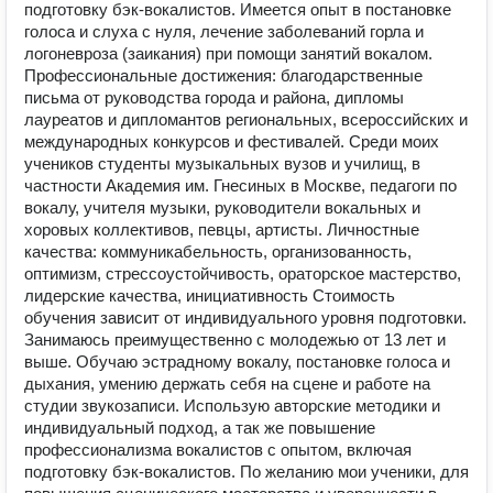
подготовку бэк-вокалистов. Имеется опыт в постановке
голоса и слуха с нуля, лечение заболеваний горла и
логоневроза (заикания) при помощи занятий вокалом.
Профессиональные достижения: благодарственные
письма от руководства города и района, дипломы
лауреатов и дипломантов региональных, всероссийских и
международных конкурсов и фестивалей. Среди моих
учеников студенты музыкальных вузов и училищ, в
частности Академия им. Гнесиных в Москве, педагоги по
вокалу, учителя музыки, руководители вокальных и
хоровых коллективов, певцы, артисты. Личностные
качества: коммуникабельность, организованность,
оптимизм, стрессоустойчивость, ораторское мастерство,
лидерские качества, инициативность Стоимость
обучения зависит от индивидуального уровня подготовки.
Занимаюсь преимущественно с молодежью от 13 лет и
выше. Обучаю эстрадному вокалу, постановке голоса и
дыхания, умению держать себя на сцене и работе на
студии звукозаписи. Использую авторские методики и
индивидуальный подход, а так же повышение
профессионализма вокалистов с опытом, включая
подготовку бэк-вокалистов. По желанию мои ученики, для