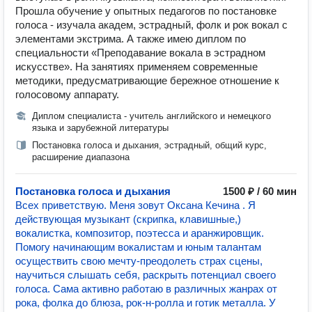
Прошла обучение у опытных педагогов по постановке
голоса - изучала академ, эстрадный, фолк и рок вокал с
элементами экстрима. А также имею диплом по
cпециальности «Преподавание вокала в эстрадном
искусстве». На занятиях применяем современные
методики, предусматривающие бережное отношение к
голосовому аппарату.
Диплом специалиста - учитель английского и немецкого
языка и зарубежной литературы
Постановка голоса и дыхания, эстрадный, общий курс,
расширение диапазона
Постановка голоса и дыхания
1500 ₽ / 60 мин
Всех приветствую. Меня зовут Оксана Кечина . Я
действующая музыкант (скрипка, клавишные,)
вокалистка, композитор, поэтесса и аранжировщик.
Помогу начинающим вокалистам и юным талантам
осуществить свою мечту-преодолеть страх сцены,
научиться слышать себя, раскрыть потенциал своего
голоса. Сама активно работаю в различных жанрах от
рока, фолка до блюза, рок-н-ролла и готик металла. У