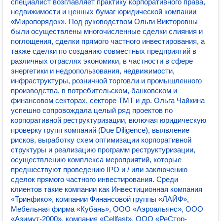
специалист возглавляет практику корпоративного права,
недвижимости и ценных бумаг юридической компании
«Миропорядок». Под руководством Ольги Викторовны
были осуществлены многочисленные сделки слияния и
поглощения, сделки прямого частного инвестирования, а
также сделки по созданию совместных предприятий в
различных отраслях экономики, в частности в сфере
энергетики и недропользования, недвижимости,
инфраструктуры, розничной торговли и промышленного
производства, в потребительском, банковском и
финансовом секторах, секторе TMT и др. Ольга Чайкина
успешно сопровождала целый ряд проектов по
корпоративной реструктуризации, включая юридическую
проверку групп компаний (Due Diligence), выявление
рисков, выработку схем оптимизации корпоративной
структуры и реализацию программ реструктуризации,
осуществлению комплекса мероприятий, которые
предшествуют проведению IPO и / или заключению
сделок прямого частного инвестирования. Среди
клиентов такие компании как Инвестиционная компания
«Тринфико», компании Финансовой группы «ЛАЙФ»,
Мебельная фирма «Кубань», ООО «Аэроальянс», ООО
«Азимут-2000», компания «Cellfast», ООО «РеСтор-