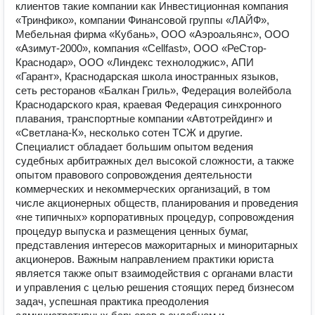
клиентов такие компании как Инвестиционная компания
«Тринфико», компании Финансовой группы «ЛАЙФ»,
Мебельная фирма «Кубань», ООО «Аэроальянс», ООО
«Азимут-2000», компания «Cellfast», ООО «РеСтор-
Краснодар», ООО «Линдекс технолоджис», АПИ
«Гарант», Краснодарская школа иностранных языков,
сеть ресторанов «Балкан Гриль», Федерация волейбола
Краснодарского края, краевая Федерация синхронного
плавания, транспортные компании «Автотрейдинг» и
«Светлана-К», несколько сотен ТСЖ и другие.
Специалист обладает большим опытом ведения
судебных арбитражных дел высокой сложности, а также
опытом правового сопровождения деятельности
коммерческих и некоммерческих организаций, в том
числе акционерных обществ, планирования и проведения
«не типичных» корпоративных процедур, сопровождения
процедур выпуска и размещения ценных бумаг,
представления интересов мажоритарных и миноритарных
акционеров. Важным направлением практики юриста
является также опыт взаимодействия с органами власти
и управления с целью решения стоящих перед бизнесом
задач, успешная практика преодоления