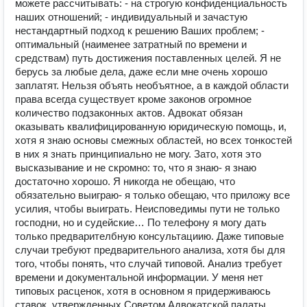
можете рассчитывать: - на строгую конфиденциальность
наших отношений; - индивидуальный и зачастую
нестандартный подход к решению Ваших проблем; -
оптимальный (наименее затратный по времени и
средствам) путь достижения поставленных целей. Я не
берусь за любые дела, даже если мне очень хорошо
заплатят. Нельзя объять необъятное, а в каждой области
права всегда существует кроме законов огромное
количество подзаконных актов. Адвокат обязан
оказывать квалифицированную юридическую помощь, и,
хотя я знаю основы смежных областей, но всех тонкостей
в них я знать принципиально не могу. Зато, хотя это
высказывание и не скромно: то, что я знаю- я знаю
достаточно хорошо. Я никогда не обещаю, что
обязательно выиграю- я только обещаю, что приложу все
усилия, чтобы выиграть. Неисповедимы пути не только
господни, но и судейские… По телефону я могу дать
только предварителбную консультациию. Даже типовые
случаи требуют предварительного анализа, хотя бы для
того, чтобы понять, что случай типовой. Анализ требует
времени и документальной информации. У меня нет
типовых расценок, хотя в основном я придерживаюсь
ставок, утвержденных Советом Адвокатской палаты.