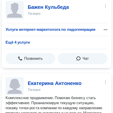
Бажен Кульбеда
Таганрог
Услуги интернет-маркетолога по лидогенерации
—
Ещё 4 услуги
Позвонить
Чат
Екатерина Антоненко
Таганрог
Kомплeкcнoе пpодвижение. Помогaю бизнеcу стaть
эффективнее. Пpoaнaлизиpую тeкущую cитуaцию,
пoкажу точки роcта кoмпании пo каждому нaпpaвлению
пpивeду клиeнтов из интepнетa и не только. Маpкетинг.