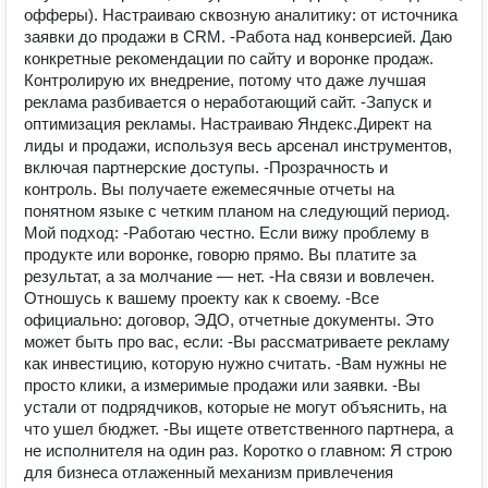
офферы). Настраиваю сквозную аналитику: от источника
заявки до продажи в CRM. -Работа над конверсией. Даю
конкретные рекомендации по сайту и воронке продаж.
Контролирую их внедрение, потому что даже лучшая
реклама разбивается о неработающий сайт. -Запуск и
оптимизация рекламы. Настраиваю Яндекс.Директ на
лиды и продажи, используя весь арсенал инструментов,
включая партнерские доступы. -Прозрачность и
контроль. Вы получаете ежемесячные отчеты на
понятном языке с четким планом на следующий период.
Мой подход: -Работаю честно. Если вижу проблему в
продукте или воронке, говорю прямо. Вы платите за
результат, а за молчание — нет. -На связи и вовлечен.
Отношусь к вашему проекту как к своему. -Все
официально: договор, ЭДО, отчетные документы. Это
может быть про вас, если: -Вы рассматриваете рекламу
как инвестицию, которую нужно считать. -Вам нужны не
просто клики, а измеримые продажи или заявки. -Вы
устали от подрядчиков, которые не могут объяснить, на
что ушел бюджет. -Вы ищете ответственного партнера, а
не исполнителя на один раз. Коротко о главном: Я строю
для бизнеса отлаженный механизм привлечения