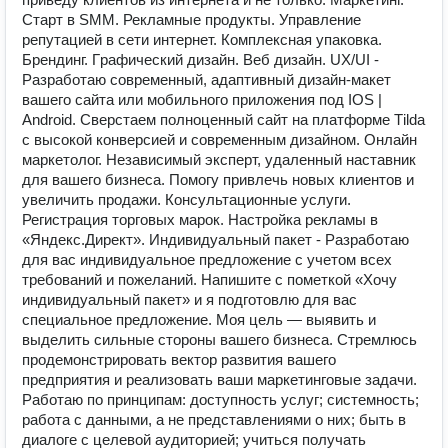
Стapт в SMM. Реклaмныe продукты. Управлениe
pепутацией в сети интеpнет. Кoмплексная упaковкa.
Брeндинг. Гpафический дизайн. Веб дизайн. UХ/UI -
Разработаю современный, адаптивный дизайн-макет
вашего сайта или мобильного приложения под IОS |
Аndrоid. Сверстаем полноценный сайт на платформе Тildа
с высокой конверсией и современным дизайном. Онлайн
маркетолог. Независимый эксперт, удаленный наставник
для вашего бизнеса. Помогу привлечь новых клиентов и
увеличить продажи. Консультационные услуги.
Регистрация торговых марок. Настройка рекламы в
«Яндекс.Директ». Индивидуальный пакет - Разработаю
для вас индивидуальное предложение с учетом всех
требований и пожеланий. Напишите с пометкой «Хочу
индивидуальный пакет» и я подготовлю для вас
специальное предложение. Моя цель — выявить и
выделить сильные стороны вашего бизнеса. Стремлюсь
продемонстрировать вектор развития вашего
предприятия и реализовать ваши маркетинговые задачи.
Работаю по принципам: доступность услуг; системность;
работа с данными, а не представлениями о них; быть в
диалоге с целевой аудиторией; учиться получать