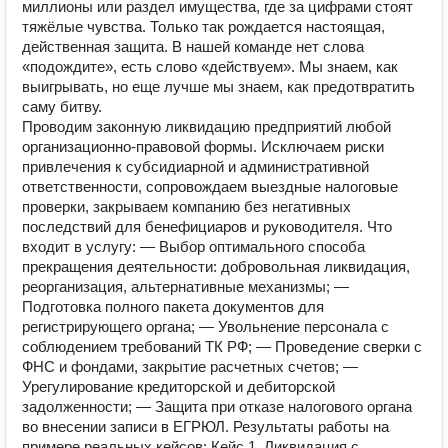
миллионы или раздел имущества, где за цифрами стоят
тяжёлые чувства. Только так рождается настоящая,
действенная защита. В нашей команде нет слова
«подождите», есть слово «действуем». Мы знаем, как
выигрывать, но еще лучше мы знаем, как предотвратить
саму битву.
Проводим законную ликвидацию предприятий любой
организационно-правовой формы. Исключаем риски
привлечения к субсидиарной и административной
ответственности, сопровождаем выездные налоговые
проверки, закрываем компанию без негативных
последствий для бенефициаров и руководителя. Что
входит в услугу: — Выбор оптимального способа
прекращения деятельности: добровольная ликвидация,
реорганизация, альтернативные механизмы; —
Подготовка полного пакета документов для
регистрирующего органа; — Увольнение персонала с
соблюдением требований ТК РФ; — Проведение сверки с
ФНС и фондами, закрытие расчетных счетов; —
Урегулирование кредиторской и дебиторской
задолженности; — Защита при отказе налогового органа
во внесении записи в ЕГРЮЛ. Результаты работы на
примере реальных кейсов: Кейс 1. Ликвидация с