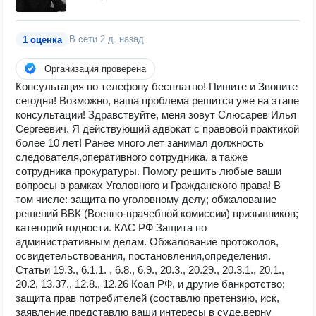
В сети
2 д. назад
1 оценка
Организация проверена
Консультация по телефону бесплатно️️!️ ️Пишите и Звоните
сегодня! Возможно, ваша проблема решится уже на этапе
консультации! Здравствуйте, меня зовут Слюсарев Илья
Сергеевич. Я действующий адвокат с правовой практикой
более 10 лет! Ранее много лет занимал должность
следователя,оперативного сотрудника, а также
сотрудника прокуратуры. Помогу решить любые ваши
вопросы в рамках Уголовного и Гражданского права! В
том числе: защита по уголовному делу; обжалование
решений ВВК (Военно-врачебной комиссии) призывников;
категорий годности. КАС РФ Защита по
административным делам. Обжалование протоколов,
освидетельствования, постановления,определения.
Статьи 19.3., 6.1.1. , 6.8., 6.9., 20.3., 20.29., 20.3.1., 20.1.,
20.2, 13.37., 12.8., 12.26 Коап РФ, и другие банкротство;
защита прав потребителей (составлю претензию, иск,
заявление,представлю ваши интересы в суде,верну