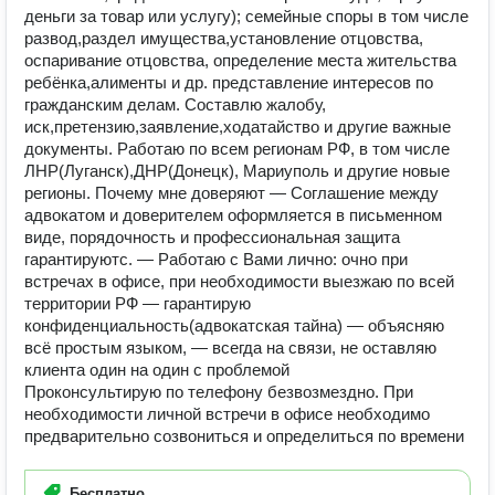
деньги за товар или услугу); семейные споры в том числе
развод,раздел имущества,установление отцовства,
оспаривание отцовства, определение места жительства
ребёнка,алименты и др. представление интересов по
гражданским делам. Составлю жалобу,
иск,претензию,заявление,ходатайство и другие важные
документы. Работаю по всем регионам РФ, в том числе
ЛНР(Луганск),ДНР(Донецк), Мариуполь и другие новые
регионы. Почему мне доверяют️ ️— Соглашение между
адвокатом и доверителем оформляется в письменном
виде, порядочность и профессиональная защита
гарантируютс. ️— Работаю с Вами лично: очно при
встречах в офисе, при необходимости выезжаю по всей
территории РФ ️— гарантирую
конфиденциальность(адвокатская тайна) ️— объясняю
всё простым языком, ️— всегда на связи, не оставляю
клиента один на один с проблемой️
Проконсультирую по телефону безвозмездно. При
необходимости личной встречи в офисе необходимо
предварительно созвониться и определиться по времени
Бесплатно