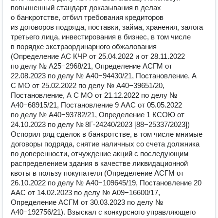
повышенный стандарт доказывания в делах
о банкротстве, отбил требования кредиторов
из договоров подряда, поставки, займа, хранения, залога
третьего лица, инвестирования в бизнес, в том числе
в порядке экстраординарного обжалования
(Определение АС КЧР от 25.04.2022 и от 28.11.2022
по делу № А25−2968/21, Определение АСГМ от
22.08.2023 по делу № А40−94430/21, Постановление, А
С МО от 25.02.2022 по делу № А40−39651/20,
Постановление, А С МО от 21.12.2022 по делу №
А40−68915/21, Постановление 9 ААС от 05.05.2022
по делу № А40−93782/21, Определение 1 КСОЮ от
24.10.2023 по делу № 8Г-24240/2023 [88−25337/2023])
Оспорил ряд сделок в банкротстве, в том числе мнимые
договоры подряда, снятие наличных со счета должника
по доверенности, отчуждение акций с последующим
распределением здания в качестве ликвидационной
квоты в пользу покупателя (Определение АСГМ от
26.10.2022 по делу № А40−109645/19, Постановление 20
ААС от 14.02.2023 по делу № А09−16600/17,
Определение АСГМ от 30.03.2023 по делу №
А40−192756/21). Взыскал с конкурсного управляющего