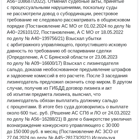
А56−108687/2022). Отменил судебные акты, принятые
с процессуальными нарушениями, поскольку суды
не рассмотрели довод о субординации, реестровое
требование не следовало рассматривать в общеисковом
порядке (Постановление АС МО от 01.02.2024 по делу №
А40−226101/22, Постановление, А С МО от 18.05.2022
по делу № А40−199756/21) Взыскал убытки
с арбитражного управляющего, пропустившего исковую
давность по требованию об оспаривании сделки
(Определение, А С Брянской области от 23.06.2023
по делу № А09−16600/17) Взыскал с лизингодателя
сальдо, доказав необоснованное предъявление штрафов
и задвоение комиссий в его расчете. После 3 заседания
лизингодатель предложил окончить спор миром. В другом
случае, получив из ГИБДД договор лизинга и акт
об изъятии предмета лизинга, выяснил, что
лизингодатель обязан выплатить должнику сальдо
с процентами. В итоге без суда договорились о выплате
около 600 тыс. руб. (Решение АС СПб и ЛО от 24.03.2022
по делу № А56−16288/21) В деле о банкротстве увеличил
вознаграждение конкурсного управляющего с 30 000
до 150 000 руб. в месяц (Постановление АС ЗСО от
27.04.2024 по делу № А45−28173/2021) Используя