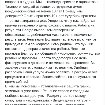
вопросы в судах». ‍Мы — команда юристов и адвокатов в
Таганроге, каждый из наших сотрудников имеет
юридический опыт не менее 10 лет Почему нам
доверяют? Опыт и практика 10+ лет судебной практики
— сотни выигранных дел. Уверены, что у нас найдется
пример выигранного дела, схожего с вашим. Работа на
результат Всегда выполняем оговоренные
обязательства, добиваемся максимально возможных
результатов. Репутация Большая часть новых клиентов
приходит к нам по «сарафанному радио». Это лучший
показатель доверия и качества работы. Честные
прогнозы Без пустых обещаний и «золотых гор» — только
реальные прогнозы. Оплата по договору Все цены
фиксируются в договоре и не меняются в процессе. Вы
заранее знаете, сколько и за что платите. Удобная
рассрочка Наши услуги можно оплатить в рассрочку без
процентов и переплат. Записывайтесь на консультацию
прямо сейчас!
В чём мы помогаем: - Установление и защита границ
земельных участков. - Решение споров с соседями
(заборы, межи, доступ). - Раздел участков между
супругами и наследниками. - Выдел доли в натуре. -
Исправление кадастровых ошибок. - Устранение