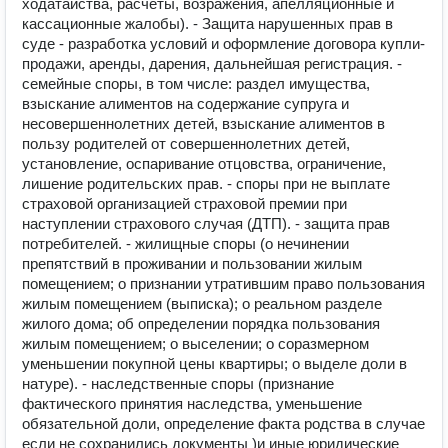
ходатайства, расчеты, возражения, апелляционные и
кассационные жалобы). - Защита нарушенных прав в
суде - разработка условий и оформление договора купли-
продажи, аренды, дарения, дальнейшая регистрация. -
семейные споры, в том числе: раздел имущества,
взыскание алиментов на содержание супруга и
несовершеннолетних детей, взыскание алиментов в
пользу родителей от совершеннолетних детей,
установление, оспаривание отцовства, ограничение,
лишение родительских прав. - споры при не выплате
страховой организацией страховой премии при
наступлении страхового случая (ДТП). - защита прав
потребителей. - жилищные споры (о нечинении
препятствий в проживании и пользовании жилым
помещением; о признании утратившим право пользования
жилым помещением (выписка); о реальном разделе
жилого дома; об определении порядка пользования
жилым помещением; о выселении; о соразмерном
уменьшении покупной цены квартиры; о выделе доли в
натуре). - наследственные споры (признание
фактического принятия наследства, уменьшение
обязательной доли, определение факта родства в случае
если не сохранились документы )и иные юридические