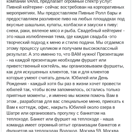
компании VANIL предлагает огромный спектр услуг:
Пивной кейтеринг- сейчас востребован на корпоративных
мероприятиях. Мы предоставляем Пивные Ролл бары и
предоставляем разливное пиво на любых площадках под
вкусные шашлыки, купаты, колбаски и закуски к пиву:
снеки, раки, вяленое мясо и рыба. Свадебный кейтеринг -
это наша излюбленная тема, где каждая свадьба -это
творческий подход к меню и стилю подачи. Мы отдаемся
этому процессу целиком и получаем высококлассный
результат. А это именно то, что ВАМ нужно! Презентации
- на каждой презентации необходим фуршет или
приветственный коктейль, мы организовываем фуршеты,
как для искушенных клиентов, так и для клиентов
которые умеют считать деньги. Юбилей или День
Рождения - каждый хотя бы раз в жизни хочет провести
юбилей так, чтобы всем запомнилось, остались только
приятные моменты , и именно мы можем помочь Вам в
этом , разработав для вас специальное меню, приехать к
Вам к коттедж, офис, накрыть Юбилей около озера в
Шатре или организовать прогулку с банкетом на
теплоходе. Банкет или фуршет на теплоходе - наша
команда имеет огромный оптыт организации банкетов и
фуршетов на теплоходах Водоход, Москва 59, Москва