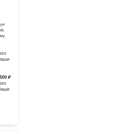
зуя
ий,
ему
ого
 Ваши
500 ₽
ого
 Ваши