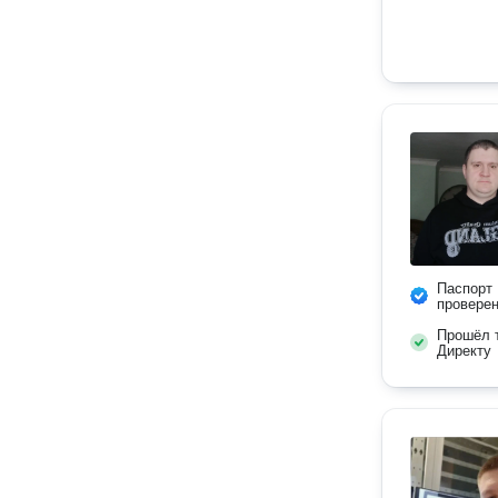
Паспорт
провере
Прошёл т
Директу