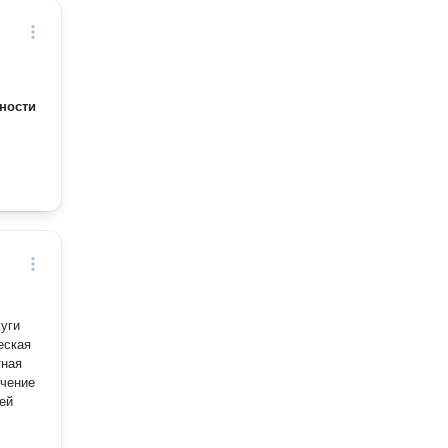
ности
уги
еская
тная
ечение
ей