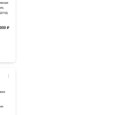
из,
одход.
000 ₽
овке
ия.