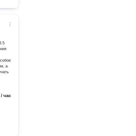
м, а
 / час