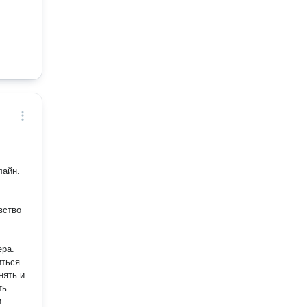
лайн.
вство
ера.
иться
нять и
ть