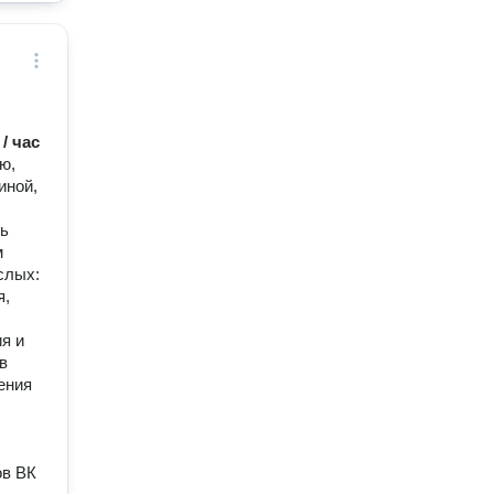
 / час
ю,
иной,
ть
м
слых:
я,
я и
в
ения
ов ВК