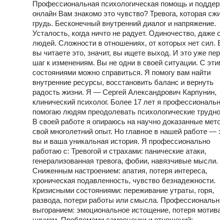
Профессиональная психологическая помощь и подде
онлайн Вам знакомо это чувство? Тревога, которая сж
грудь. Бесконечный внутренний диалог и напряжение.
Усталость, когда ничто не радует. Одиночество, даже 
людей. Сложности в отношениях, от которых нет сил.
вы читаете это, значит, вы ищете выход. И это уже пе
шаг к изменениям. Вы не одни в своей ситуации. С эт
состояниями можно справиться. Я помогу вам найти
внутренние ресурсы, восстановить баланс и вернуть
радость жизни. Я — Сергей Александрович Карпунин,
клинический психолог. Более 17 лет я профессиональ
помогаю людям преодолевать психологические трудно
В своей работе я опираюсь на научно доказанные мет
свой многолетний опыт. Но главное в нашей работе — 
вы и ваша уникальная история. Я профессионально
работаю с: Тревогой и страхами: панические атаки,
генерализованная тревога, фобии, навязчивые мысли.
Сниженным настроением: апатия, потеря интереса,
хроническая подавленность, чувство безнадежности.
Кризисными состояниями: переживание утраты, горя,
развода, потери работы или смысла. Профессиональ
выгоранием: эмоциональное истощение, потеря мотив
цинизм. Проблемами самооценки и отношений: