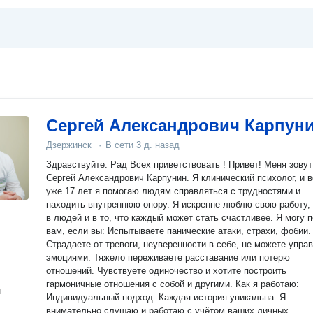
Сергей Александрович Карпун
Дзержинск
·
В сети
3 д. назад
Здравствуйте. Рад Всех приветствовать ! Привет! Меня зовут
Сергей Александрович Карпунин. Я клинический психолог, и в
уже 17 лет я помогаю людям справляться с трудностями и
находить внутреннюю опору. Я искренне люблю свою работу, верю
в людей и в то, что каждый может стать счастливее. Я могу помочь
вам, если вы: Испытываете панические атаки, страхи, фобии.
Страдаете от тревоги, неуверенности в себе, не можете упра
эмоциями. Тяжело переживаете расставание или потерю
отношений. Чувствуете одиночество и хотите построить
гармоничные отношения с собой и другими. Как я работаю:
н
Индивидуальный подход: Каждая история уникальна. Я
внимательно слушаю и работаю с учётом ваших личных