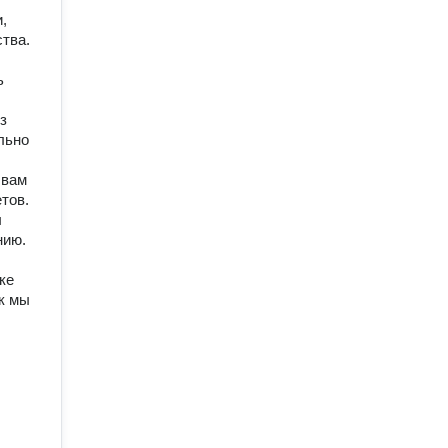
,
ства.
ь
з
льно
 вам
тов.
ы
нию.
ке
ак мы