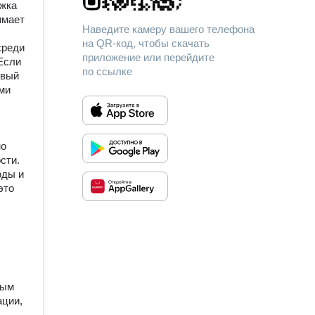
ржка
имает
Наведите камеру вашего телефона
на QR-код, чтобы скачать
среди
приложение или перейдите
 Если
по ссылке
рвый
ими
но
сти.
оды и
это
ным
ации,