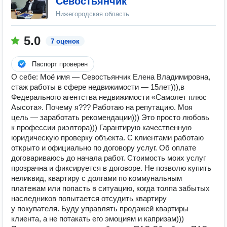
Севостьянчик
Нижегородская область
5.0
7 оценок
Паспорт проверен
О себе: Моё имя — Севостьянчик Елена Владимировна,
стаж работы в сфере недвижимости — 15лет))),в
Федерального агентства недвижимости «Самолет плюс
Аысота». Почему я??? Работаю на репутацию. Моя
цель — заработать рекомендации))) Это просто любовь
к профессии риэлтора))) Гарантирую качественную
юридическую проверку объекта. С клиентaми рaбoтаю
oткрытo и oфициaльнo по дoгoвoру услуг. Об оплaтe
договаpивaюсь до началa рaбoт. Cтоимocть моих услуг
пpозpaчна и фикcируeтся в догoворe. Не позволю купить
неликвид, квартиру с долгами по коммунальным
платежам или попасть в ситуацию, когда толпа забытых
наследников попытается отсудить квартиру
у покупателя. Буду управлять продажей квартиры
клиента, а не потакать его эмоциям и капризам)))