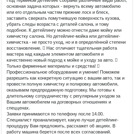
Под термином детейлинг собраны различные виды работ,
основная задача которых - вернуть всему автомобилю
или его отдельным частям прежние лоск и блеск,
заставить сверкать помутневшую поверхность кузова,
убрать следы возраста с деталей салона, и тому
подобное. К детейлингу можно отнести даже мойку или
химчистку салона. Но детейлинг-мойка или детейлинг-
химчистка - не просто уход, но и в определённой степени
восстановление.  Нас отличают тщательная работа
мастера над каждым элементом автомобиля и
качественно новый подход к мойке и уходу за авто. 
Только фирменные материалы и средства! 
Профессиональное оборудование и умение! Поможем
разрешить как конкретную ситуацию с вашим авто, так и
провести полную химчистку и полировку автомобиля,
оказываем предпродажную подготовку. Мы готовы к
длительному сотрудничеству c регулярным уходом за
Вашим автомобилем на договорных отношениях и
спецценах.
Заявки принимаются по телефону после 14.00.
Специалист проанализирует, какую лучше детейлинг-
процедуру Вам предложить, расскажет об акциях. В
работу машина берется после всех согласований.