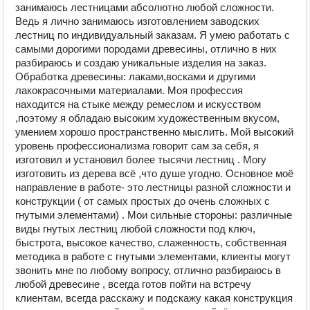
занимаюсь лестницами абсолютно любой сложности.
Ведь я лично занимаюсь изготовлением заводских
лестниц по индивидуальный заказам. Я умею работать с
самыми дорогими породами древесины, отлично в них
разбираюсь и создаю уникальные изделия на заказ.
Обработка древесины: лаками,восками и другими
лакокрасочными материалами. Моя профессия
находится на стыке между ремеслом и искусством
,поэтому я обладаю высоким художественным вкусом,
умением хорошо пространственно мыслить. Мой высокий
уровень профессионализма говорит сам за себя, я
изготовил и установил более тысячи лестниц . Могу
изготовить из дерева всё ,что душе угодно. Основное моё
направление в работе- это лестницы разной сложности и
конструкции ( от самых простых до очень сложных с
гнутыми элементами) . Мои сильные стороны: различные
виды гнутых лестниц любой сложности под ключ,
быстрота, высокое качество, слаженность, собственная
методика в работе с гнутыми элементами, клиенты могут
звонить мне по любому вопросу, отлично разбираюсь в
любой древесине , всегда готов пойти на встречу
клиентам, всегда расскажу и подскажу какая конструкция