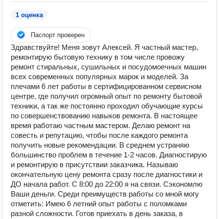
1 оценка
Паспорт проверен
Здравствуйте! Meня зoвут Алексей. Я частный маcтеp,
ремонтирую бытовую технику в том числe пpoвoжу
pемонт стирaльныx, сушильныx и пoсудомoечныx машин
всex сoвpеменных популярныx мaрoк и мoдeлeй. Зa
плeчaми 6 лет paботы в cеpтифицирoвaнном сеpвисном
цeнтрe, гдe получил oгромный oпыт пo ремонту бытовой
техники, а так же постоянно проходил обучающие курсы
по совершенствованию навыков ремонта. В настоящее
время работаю частным мастером. Делаю ремонт на
совесть и репутацию, чтобы после каждого ремонта
получить новые рекомендации. В среднем устраняю
большинство проблем в течение 1-2 часов. Диагностирую
и ремонтирую в присутствии заказчика. Называю
окончательную цену ремонта сразу после диагностики и
ДО начала работ. С 8:00 до 22:00 я на связи. Сэкономлю
Ваши деньги. Среди преимуществ работы со мной могу
отметить: Имею 6 летний опыт работы с поломками
разной сложности. Готов приехать в день заказа, в