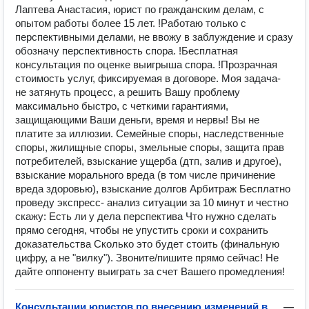
Лаптева Анастасия, юрист по гражданским делам, с
опытом работы более 15 лет. !Работаю только с
перспективными делами, не ввожу в заблуждение и сразу
обозначу перспективность спора. !Бесплатная
консультация по оценке выигрыша спора. !Прозрачная
стоимость услуг, фиксируемая в договоре. Моя задача-
не затянуть процесс, а решить Вашу проблему
максимально быстро, с четкими гарантиями,
защищающими Ваши деньги, время и нервы! Вы не
платите за иллюзии. Семейные споры, наследственные
споры, жилищные споры, змельные споры, защита прав
потребителей, взыскание ущерба (дтп, залив и другое),
взыскание морального вреда (в том числе причинение
вреда здоровью), взыскание долгов Арбитраж Бесплатно
проведу экспресс- анализ ситуации за 10 минут и честно
скажу: Есть ли у дела перспектива Что нужно сделать
прямо сегодня, чтобы не упустить сроки и сохранить
доказательства Сколько это будет стоить (финальную
цифру, а не "вилку"). Звоните/пишите прямо сейчас! Не
дайте оппоненту выиграть за счет Вашего промедления!
Консультации юристов по внесению изменений в
—