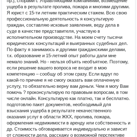
пр.), спорами с Управляющими компаниями, возмещение
ущерба в результате пролива, пожара и многими другими.
Я юрист с 15-ти летним практическим стажем. Всю свою
профессиональную деятельность я консультирую
граждан, составляю исковые заявления, веду дела в
суде в качестве представителя, участвую в
исполнительном производстве. На моем счету тысячи
юридических консультаций и выигранных судебных дел.
По факту я занимаюсь и другими гражданскими делами,
т.к. образование и 15-летний опыт работы дали мне
немало знаний. Но - нельзя объять необъятное. Поэтому,
если решение вашего вопроса не входит в мою
компетенцию – сообщу об этом сразу. Если вдруг по
какой-то причине я не смогу оказать вам оплаченную
услугу, то обязательно верну вам деньги. Чем я могу Вам
помочь ? проконсультирую по правовым вопросам, в том
числе онлайн. Консультирую как платно, так и бесплатно.
подготовлю пакет документов, необходимый для
взыскания ущерба в результате некачественного
оказания услуг в области ЖКХ, пролива, пожара,
оформления недвижимости в аренду или собственность и
др. Стоимость обговаривается индивидуально и зависит
от сложности дела, расскажу о возможной перспективе