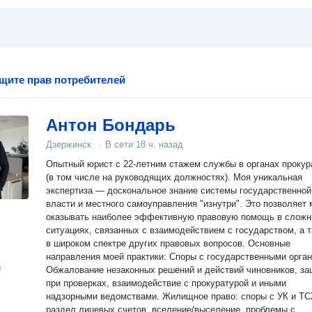
щите прав потребителей
Антон Бондарь
Дзержинск
·
В сети
18 ч. назад
Опытный юрист с 22-летним стажем службы в органах прокур
(в том числе на руководящих должностях). Моя уникальная
экспертиза — доскональное знание системы государственной
власти и местного самоуправления "изнутри". Это позволяет 
оказывать наиболее эффективную правовую помощь в слож
ситуациях, связанных с взаимодействием с государством, а 
в широком спектре других правовых вопросов. Основные
направления моей практики: Споры с государственными органами:
н
Обжалование незаконных решений и действий чиновников, за
при проверках, взаимодействие с прокуратурой и иными
надзорными ведомствами. Жилищное право: споры с УК и ТСЖ,
раздел лицевых счетов, вселение/выселение, проблемы с