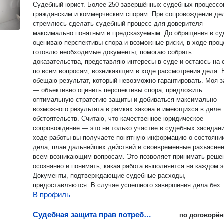
Судебный юрист. Более 250 завершённых судебных процессо
гражданским и коммерческим спорам. При сопровождении дела
стремлюсь сделать судебный процесс для доверителя
максимально понятным и предсказуемым. До обращения в су
оцениваю перспективы спора и возможные риски, в ходе проц
готовлю необходимые документы, помогаю собрать
доказательства, представляю интересы в суде и остаюсь на 
по всем вопросам, возникающим в ходе рассмотрения дела. Не
н
обещаю результат, который невозможно гарантировать. Моя 
— объективно оценить перспективы спора, предложить
оптимальную стратегию защиты и добиваться максимально
возможного результата в рамках закона и имеющихся в деле
обстоятельств. Считаю, что качественное юридическое
сопровождение — это не только участие в судебных заседани
ходе работы вы получаете понятную информацию о состояни
дела, план дальнейших действий и своевременные разъяснен
всем возникающим вопросам. Это позволяет принимать реше
осознанно и понимать, какая работа выполняется на каждом э
Документы, подтверждающие судебные расходы,
предоставляются. В случае успешного завершения дела без
В профиль
дополнительной оплаты подготовлю документы о взыскании
судебных расходов на оплату услуг представителя. Спасибо, что
дочитали до конца. Если у вас возникли вопросы или вы хоти
Судебная защита прав потребителей
по договорён
обсудить вашу ситуацию — буду рад пообщаться с вами!