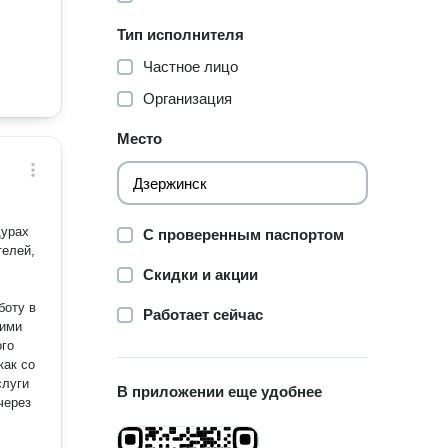
Тип исполнителя
Частное лицо
Организация
Место
дурах
С проверенным паспортом
телей,
Скидки и акции
боту в
Работает сейчас
кими
ого
как со
слуги
В приложении еще удобнее
через