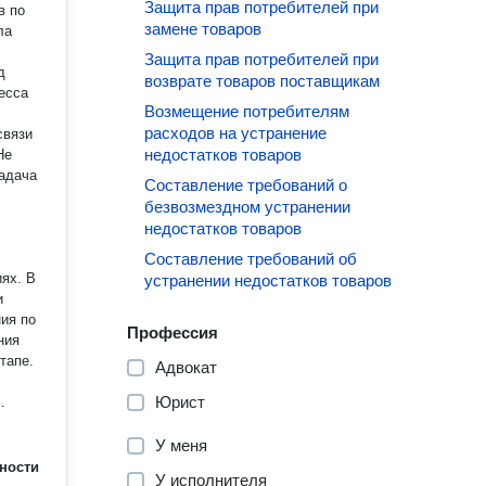
Защита прав потребителей при
в по
замене товаров
Защита прав потребителей при
д
возврате товаров поставщикам
есса
Возмещение потребителям
расходов на устранение
связи
недостатков товаров
задача
Составление требований о
безвозмездном устранении
недостатков товаров
Составление требований об
ях. В
устранении недостатков товаров
и
ия по
Профессия
ния
тапе.
Адвокат
Юрист
У меня
те
ности
У исполнителя