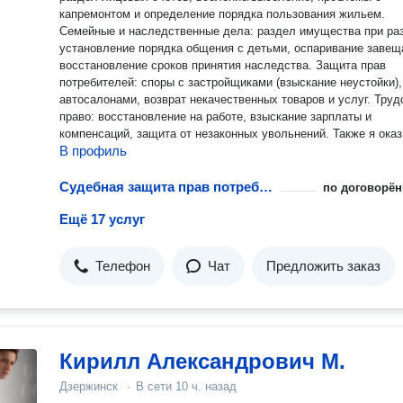
капремонтом и определение порядка пользования жильем.
Семейные и наследственные дела: раздел имущества при ра
установление порядка общения с детьми, оспаривание завещ
восстановление сроков принятия наследства. Защита прав
потребителей: споры с застройщиками (взыскание неустойки),
автосалонами, возврат некачественных товаров и услуг. Трудовое
право: восстановление на работе, взыскание зарплаты и
компенсаций, защита от незаконных увольнений. Также я оказываю
В профиль
услуги во многих других отраслях права и выполняю общие
юридические задачи: - Всестороннее юридическое
консультирование по широкому кругу вопросов: от простых
Судебная защита прав потребителей
по договорён
бытовых ситуаций до сложных правовых проблем. -
Ещё 17 услуг
Профессиональное составление и правовая экспертиза догов
(купли-продажи, дарения, оказания услуг, аренды и др.), жало
исковых заявлений и других процессуальных документов. -
Телефон
Чат
Предложить заказ
Правовой анализ ситуации и разработка пошагового плана де
для разрешения вашего вопроса. - Устные и письменные
консультации с подробным разъяснением перспектив и рисков
Работаю строго по договору, гарантирую конфиденциальность
доведение каждого дела до логического завершения. Мой
многолетний опыт в прокуратуре — это ваше ключевое
Кирилл Александрович М.
преимущество в решении любой правовой проблемы. Обращайтесь,
Дзержинск
·
В сети
10 ч. назад
и вместе мы найдем верное правовое решение.