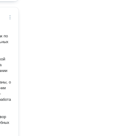
к по
льных
кой
а
ании
аны, о
нии
-
работа
вор
ебных