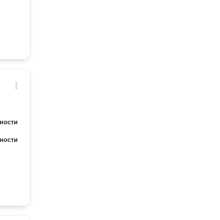
ности
ности