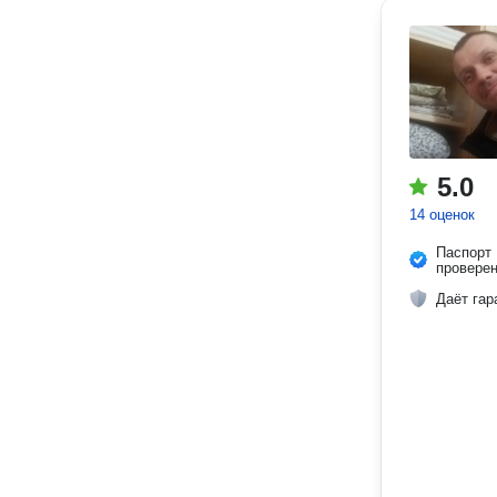
5.0
14 оценок
Паспорт
провере
Даёт гар