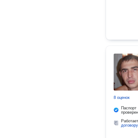
8 оценок
Паспорт
провере
Работае
договору