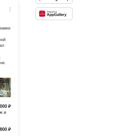
замки
а
не.
000 ₽
ж и
800 ₽