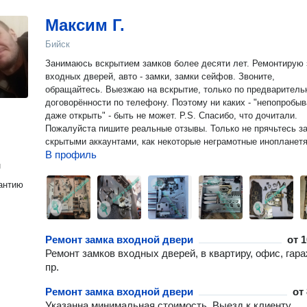
Максим Г.
Бийск
Занимаюсь вскрытием замков более десяти лет. Ремонтирую 
входных дверей, авто - замки, замки сейфов. Звоните,
обращайтесь. Выезжаю на вскрытие, только по предварительной
договорённости по телефону. Поэтому ни каких - "непопробывал
даже открыть" - быть не может. P.S. Спасибо, что дочитали.
Пожалуйста пишите реальные отзывы. Только не прячьтесь з
скрытыми аккаунтами, как некоторые неграмотные инопланетя
В профиль
н
антию
Ремонт замка входной двери
от
1
Ремонт замков входных дверей, в квартиру, офис, гара
пр.
Ремонт замка входной двери
от
Указанна минимальная стоимость. Выезд к клиенту