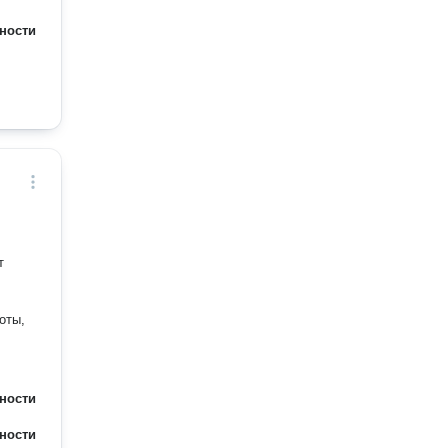
ности
т
ности
ности