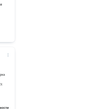
ем
орка
у,
ности