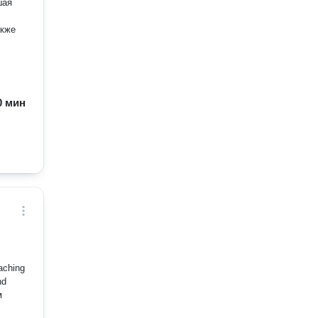
шая
акже
60 мин
eaching