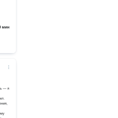
60 мин
ил.
ения,
ому