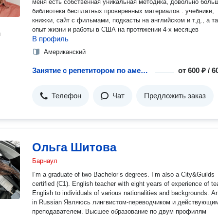
меня есть собственная уникальная методика, довольно боль
библиотека бесплатных проверенных материалов : учебники,
книжки, сайт с фильмами, подкасты на английском и т.д., а т
опыт жизни и работы в США на протяжении 4-х месяцев
н
В профиль
Американский
Занятие с репетитором по американскому английскому языку
от
600 ₽ / 
Телефон
Чат
Предложить заказ
Ольга Шитова
Барнаул
I’m a graduate of two Bachelor’s degrees. I’m also a City&Guilds
certified (С1). English teacher with eight years of experience of t
English to individuals of various nationalities and backgrounds. And
in Russian Являюсь лингвистом-переводчиком и действующим
преподавателем. Высшее образование по двум профилям