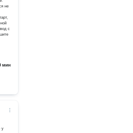
ся не
ьной
60 мин