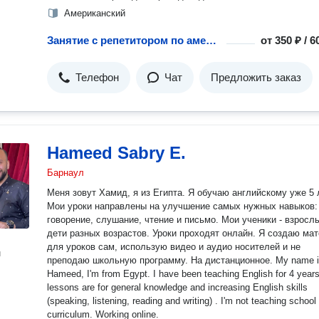
Американский
Занятие с репетитором по американскому английскому языку
от
350 ₽ / 
Телефон
Чат
Предложить заказ
Hameed Sabry E.
Барнаул
Меня зовут Хамид, я из Египта. Я обучаю английскому уже 5 лет.
Мои уроки направлены на улучшение самых нужных навыков:
говорение, слушание, чтение и письмо. Мои ученики - взросл
дети разных возрастов. Уроки проходят онлайн. Я создаю материал
для уроков сам, использую видео и аудио носителей и не
н
преподаю школьную программу. На дистанционное. My name is
Hameed, I'm from Egypt. I have been teaching English for 4 years. My
lessons are for general knowledge and increasing English skills
(speaking, listening, reading and writing) . I'm not teaching school
curriculum. Working online.