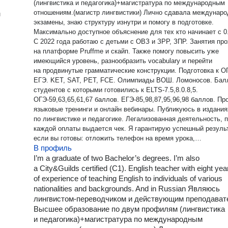
(лингвистика и педагогика)+магистратура по международным
отношениям.(магистр лингвистики) Лично сдавала междунар
н
экзамены, знаю структуру изнутри и помогу в подготовке.
Максимально доступное объяснение для тех кто начинает с 0
С 2022 года работаю с детьми с ОВЗ и ЗРР, ЗПР. Занятия пр
на платформе Pruffme и скайп. Также помогу повысить уже
имеющийся уровень, разнообразить vocabulary и перейти
на продвинутые грамматические конструкции. Подготовка к О
ЕГЭ. KET, SAT, PET, FCE. Олимпиады ВОШ. Ломоносов. Баллы
студентов с которыми готовились к ELTS-7.5,8.0.8,5.
ОГЭ-59,63,65,61,67 баллов. ЕГЭ-85,98,87,95,96,98 баллов. Провожу
языковые тренинги и онлайн вебинары. Публикуюсь в издания
по лингвистике и педагогике. Легализованная деятельность, 
каждой оплаты выдается чек. Я гарантирую успешный результ
если вы готовы: отложить телефон на время урока,
В профиль
абстрагироваться от посторонних дел, выполнять домашнее
задание, честно говорить если не поняли или прослушали. При
I’m a graduate of two Bachelor’s degrees. I’m also
регулярных переносах, пропусках без предупреждения и отме
a City&Guilds certified (С1). English teacher with eight yea
занятия прекращаются.
of experience of teaching English to individuals of various
nationalities and backgrounds. And in Russian Являюсь
лингвистом-переводчиком и действующим преподават
Высшее образование по двум профилям (лингвистика
и педагогика)+магистратура по международным