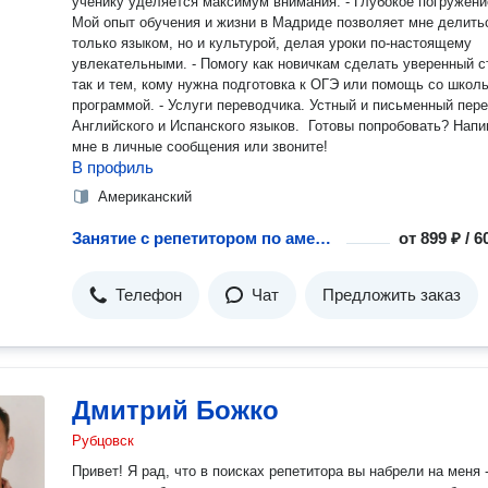
ученику уделяется максимум внимания. - Глубокое погружение.
Мой опыт обучения и жизни в Мадриде позволяет мне делить
только языком, но и культурой, делая уроки по-настоящему
увлекательными. - Помогу как новичкам сделать уверенный старт,
так и тем, кому нужна подготовка к ОГЭ или помощь со школ
программой. - Услуги переводчика. Устный и письменный перевод с
Английского и Испанского языков. ️ Готовы попробовать? Напишите
мне в личные сообщения или звоните!
В профиль
Американский
Занятие с репетитором по американскому английскому языку
от
899 ₽ / 
Телефон
Чат
Предложить заказ
Дмитрий Божко
Рубцовск
Привет! Я рад, что в поисках репетитора вы набрели на меня - у