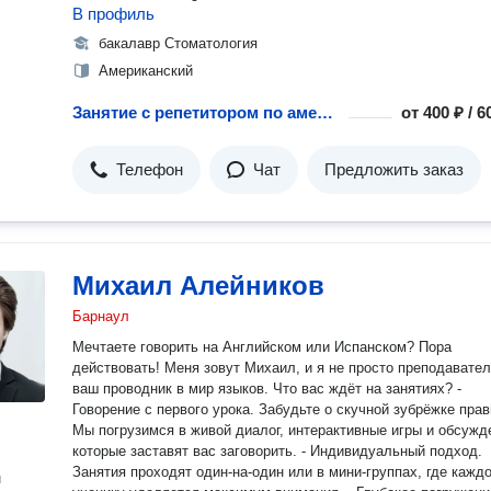
В профиль
бакалавр Стоматология
Американский
Занятие с репетитором по американскому английскому языку
от
400 ₽ / 
Телефон
Чат
Предложить заказ
Михаил Алейников
Барнаул
Мечтаете говорить на Английском или Испанском? Пора
действовать! Меня зовут Михаил, и я не просто преподаватель — я
ваш проводник в мир языков. Что вас ждёт на занятиях? -
Говорение с первого урока. Забудьте о скучной зубрёжке прав
Мы погрузимся в живой диалог, интерактивные игры и обсужд
которые заставят вас заговорить. - Индивидуальный подход.
Занятия проходят один-на-один или в мини-группах, где кажд
н