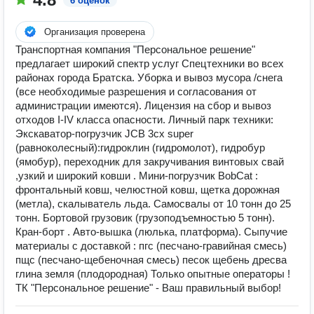
6 оценок
Организация проверена
Транспортная компания "Персональное решение"
предлагает широкий спектр услуг Спецтехники во всех
районах города Братска. Уборка и вывоз мусора /снега
(все необходимые разрешения и согласования от
администрации имеются). Лицензия на сбор и вывоз
отходов I-IV класса опасности. Личный парк техники:
Экскаватор-погрузчик JCB 3cx super
(равноколесный):гидроклин (гидромолот), гидробур
(ямобур), переходник для закручивания винтовых свай
,узкий и широкий ковши . Мини-погрузчик BobCat :
фронтальный ковш, челюстной ковш, щетка дорожная
(метла), скалыватель льда. Самосвалы от 10 тонн до 25
тонн. Бортовой грузовик (грузоподъемностью 5 тонн).
Кран-борт . Авто-вышка (люлька, платформа). Сыпучие
материалы с доставкой : пгс (песчано-гравийная смесь)
пщс (песчано-щебеночная смесь) песок щебень дресва
глина земля (плодородная) Только опытные операторы !
ТК "Персональное решение" - Ваш правильный выбор!