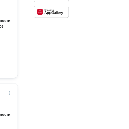
ности
оз
-
ности