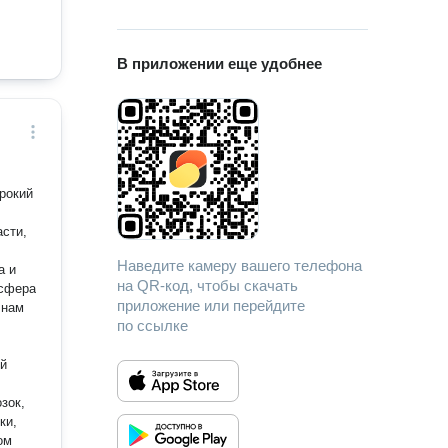
В приложении еще удобнее
рокий
асти,
Наведите камеру вашего телефона
а и
на QR-код, чтобы скачать
 сфера
приложение или перейдите
 нам
по ссылке
ий
зок,
ки,
ом