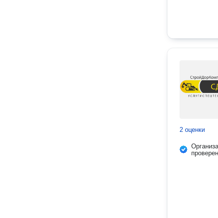
2 оценки
Организ
провере