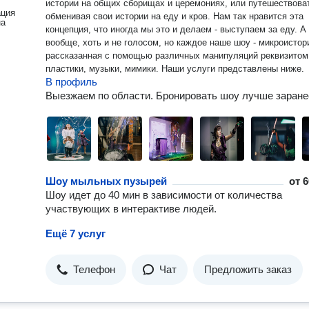
истории на общих сборищах и церемониях, или путешествова
ация
обменивая свои истории на еду и кров. Нам так нравится эта
на
концепция, что иногда мы это и делаем - выступаем за еду. А
вообще, хоть и не голосом, но каждое наше шоу - микроистор
рассказанная с помощью различных манипуляций реквизитом
пластики, музыки, мимики. Наши услуги представлены ниже.
В профиль
Выезжаем по области. Бронировать шоу лучше заранее
Шоу мыльных пузырей
от
6
Шоу идет до 40 мин в зависимости от количества
участвующих в интерактиве людей.
Ещё 7 услуг
Телефон
Чат
Предложить заказ