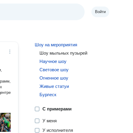
Войти
Шоу на мероприятия
Шоу мыльных пузырей
Научное шоу
Световое шоу
м,
Огненное шоу
грамм,
Живые статуи
ых
центре
Бурлеск
С примерами
У меня
У исполнителя