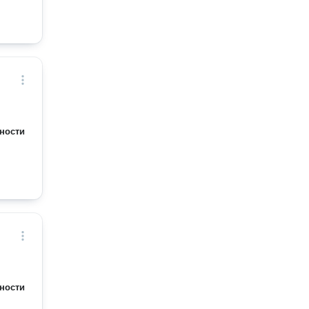
ности
ности