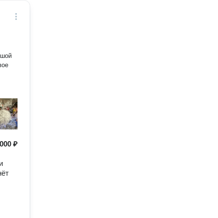
ьшой
вое
000 ₽
и
нёт