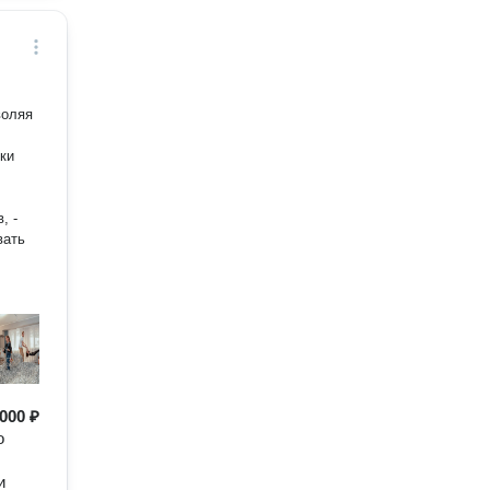
воляя
, -
000 ₽
о
и