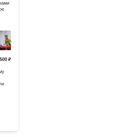
ечами
ое
500 ₽
му
ли