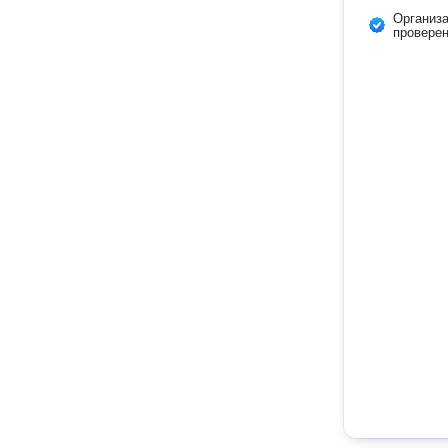
Организ
провере