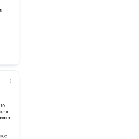
в
 10
ского
ное