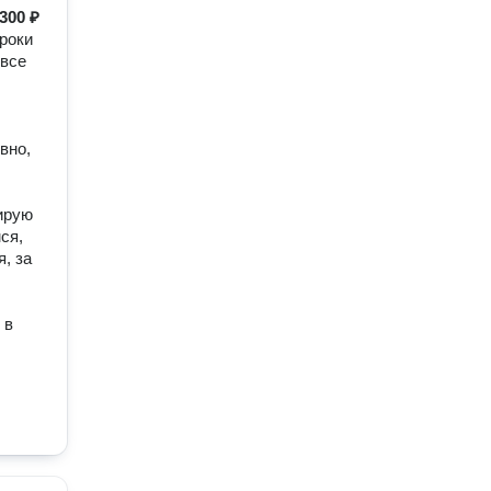
300 ₽
роки
 все
вно,
тирую
ся,
я, за
 в