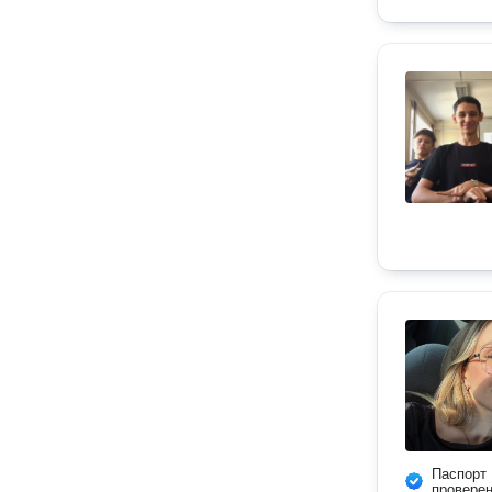
Паспорт
провере