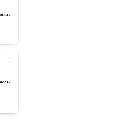
ности
ности