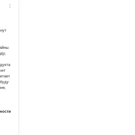
кнут
айны.
нду,
дукта
чет
четает
 буду
ности