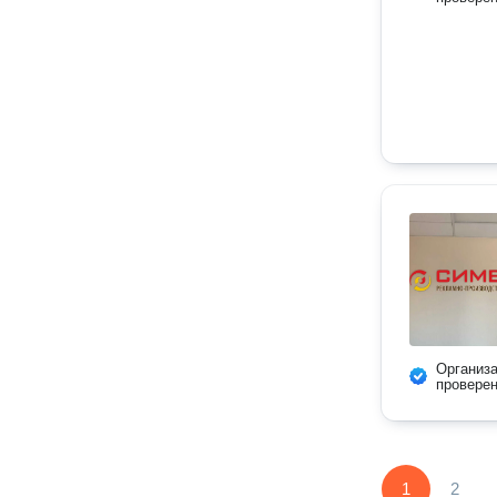
Организ
провере
1
2