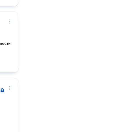
ности
а