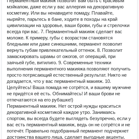
Перманентный макияж позволит вам быть с красивым
мэйкапом, даже если у вас аллергия на декоративную
косметику. Или вы ненавидите помаду. Плавайте,
ныряйте, парьтесь в бане, ходите в походы на край
цивилизации на здоровье, ваши брови, губы и стрелочки
всегда при вас. 7. Перманентный макияж сделает вас
моложе. К примеру, губы с возрастом становятся
бледными или даже синюшними, перманент позволит
вернуть губам привлекательный оттенок. 8. Позволит
замаскировать шрамы от ожогов, от операций, при
заячьей губе, витилиго. 9. Современные техники
выполнения перманентного макияжа позволяют получить
просто потрясающий естественный результат. Никто не
догадается, что у вас перманентный макияж. 10.
Целуйтесь! Ваша помада не сотрётся, и вашему мужчине
не придётся её есть. Обнимайтесь! И ваши брови не
отпечатаются на его рубашке!)
Перманентный макияж. Нет острой нужды краситься
декоративной косметикой каждое утро. Занимаясь
спортом, вы всегда будете выглядеть безупречно, если у
вас есть перманентный макияж, ведь он не сотрётся и не
потечёт. Правильно подобранный перманент подчеркнет
достоинства вашего лица, сделает выгодные акценты.