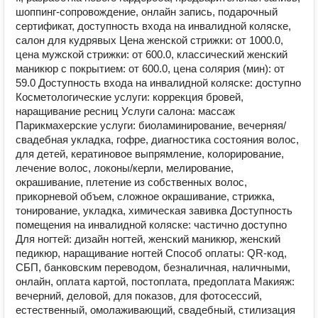
шоппинг-сопровождение, онлайн запись, подарочный
сертификат, доступность входа на инвалидной коляске,
салон для кудрявых Цена женской стрижки: от 1000.0,
цена мужской стрижки: от 600.0, классический женский
маникюр с покрытием: от 600.0, цена солярия (мин): от
59.0 Доступность входа на инвалидной коляске: доступно
Косметологические услуги: коррекция бровей,
наращивание ресниц Услуги салона: массаж
Парикмахерские услуги: биоламинирование, вечерняя/
свадебная укладка, гофре, диагностика состояния волос,
для детей, кератиновое выпрямление, колорирование,
лечение волос, локоны/керли, мелирование,
окрашивание, плетение из собственных волос,
прикорневой объем, сложное окрашивание, стрижка,
тонирование, укладка, химическая завивка Доступность
помещения на инвалидной коляске: частично доступно
Для ногтей: дизайн ногтей, женский маникюр, женский
педикюр, наращивание ногтей Способ оплаты: QR-код,
СБП, банковским переводом, безналичная, наличными,
онлайн, оплата картой, постоплата, предоплата Макияж:
вечерний, деловой, для показов, для фотосессий,
естественный, омолаживающий, свадебный, стилизация