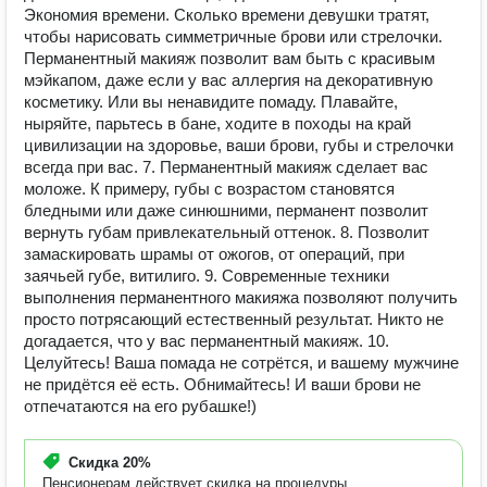
Экономия времени. Сколько времени девушки тратят,
чтобы нарисовать симметричные брови или стрелочки.
Перманентный макияж позволит вам быть с красивым
мэйкапом, даже если у вас аллергия на декоративную
косметику. Или вы ненавидите помаду. Плавайте,
ныряйте, парьтесь в бане, ходите в походы на край
цивилизации на здоровье, ваши брови, губы и стрелочки
всегда при вас. 7. Перманентный макияж сделает вас
моложе. К примеру, губы с возрастом становятся
бледными или даже синюшними, перманент позволит
вернуть губам привлекательный оттенок. 8. Позволит
замаскировать шрамы от ожогов, от операций, при
заячьей губе, витилиго. 9. Современные техники
выполнения перманентного макияжа позволяют получить
просто потрясающий естественный результат. Никто не
догадается, что у вас перманентный макияж. 10.
Целуйтесь! Ваша помада не сотрётся, и вашему мужчине
не придётся её есть. Обнимайтесь! И ваши брови не
отпечатаются на его рубашке!)
Скидка
20%
Пенсионерам действует скидка на процедуры.