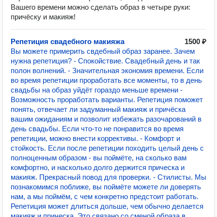
Вашего времени можно сделать образ в четыре руки:
причëску и макияж!
Репетиция свадебного макияжа
1500 ₽
Вы можете примерить свдебный образ заранее. Зачем
нужна репетиция? - Спокойствие. Свадебный день и так
полон волнений. - Значительная экономия времени. Если
во время репетиции проработать все моменты, то в день
свадьбы на образ уйдёт гораздо меньше времени -
Возможность проработать варианты. Репетиция поможет
понять, отвечает ли задуманный макияж и причёска
вашим ожиданиям и позволит избежать разочарований в
день свадьбы. Если что-то не понравится во время
репетиции, можно внести коррективы. - Комфорт и
стойкость. Если после репетиции походить целый день с
полноценным образом - вы поймёте, на сколько вам
комфортно, и насколько долго держится прическа и
макияж. Прекрасный повод для проверки. - Стилисты. Мы
познакомимся поближе, вы поймёте можете ли доверять
нам, а мы поймём, с чем конкретно предстоит работать.
Репетиция может длиться дольше, чем обычно делается
макияж и прическа. Это связано со сменой образа в