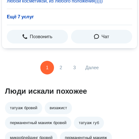
любой косметикой, из любого положения)))))
Ещё 7 услуг
Позвонить
Чат
1
2
3
Далее
Люди искали похожее
татуаж бровей
визажист
перманентный макияж бровей
татуаж губ
микроблейдинг бровей
перманентный макияж