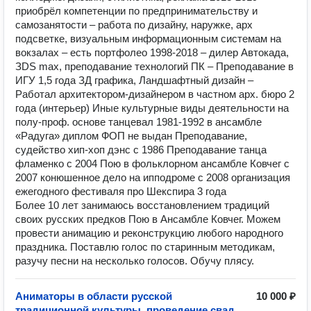
приобрёл компетенции по предпринимательству и
самозанятости – работа по дизайну, наружке, арх
подсветке, визуальным информационным системам на
вокзалах – есть портфолео 1998-2018 – дилер Автокада,
ЗDS max, преподавание технологий ПК – Преподавание в
ИГУ 1,5 года ЗД графика, Ландшафтный дизайн –
Работал архитектором-дизайнером в частном арх. бюро 2
года (интерьер) Иные культурные виды деятельности на
полу-проф. основе танцевал 1981-1992 в ансамбле
«Радуга» диплом ФОП не выдан Преподавание,
судейство хип-хоп дэнс с 1986 Преподавание танца
фламенко с 2004 Пою в фольклорном ансамбле Ковчег с
2007 конюшенное дело на ипподроме с 2008 организация
ежегодного фестиваля про Шекспира 3 года
Более 10 лет занимаюсь восстановлением традиций
своих русских предков Пою в Ансамбле Ковчег. Можем
провести анимацию и реконструкцию любого народного
праздника. Поставлю голос по старинным методикам,
разучу песни на несколько голосов. Обучу плясу.
Аниматоры в области русской
10 000 ₽
традиционной культуры, проведение свадеб