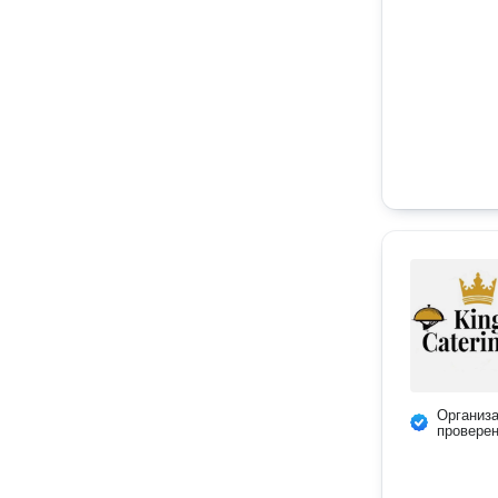
Организ
провере