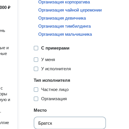
Организация корпоратива
 000 ₽
Организация чайной церемонии
Организация девичника
Организация тимбилдинга
ень
Организация мальчишника
лые и
С примерами
нные
У меня
У исполнителя
Тип исполнителя
 с
Частное лицо
торы
Организация
ную и
Место
.
олгие