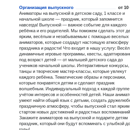
Организация выпускного
от
10
Аниматоры на выпускной в детском саду, 1 классе и
начальной школе — праздник, который запомнится
навсегда! Выпускной — важное событие для каждого
ребёнка и его родителей. Мы поможем сделать этот д
ярким, весёлым и незабываемым с помощью веселых
аниматоров, которые создадут настоящую атмосферу
праздника и радости! Что входит в нашу услугу: Весё
динамичные игровые программы, квесты, адаптирова
под возраст детей — от малышей детского сада до
учеников начальной школы. Интерактивные конкурсы,
танцы и творческие мастер-классы, которые увлекут
каждого ребёнка. Тематические образы и персонажи,
которые понравятся детям и сделают праздник
волшебным. Индивидуальный подход к каждой группе
учётом интересов и особенностей детей. Наши анима
умеют найти общий язык с детьми, создать дружелюб
праздничную атмосферу, чтобы выпускной стал ярким
стартом новых достижений и радостных воспоминаний
Закажите аниматоров на выпускной и подарите детям
праздник, который они будут вспоминать с улыбкой д
годы!