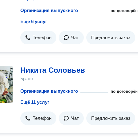
встречи. Так что давайте выберем время, и я расскажу, как с
ваш праздник по-настоящему запоминающимся :)
Организация выпускного
по договорён
Ещё 6 услуг
Телефон
Чат
Предложить заказ
Никита Соловьев
Братск
Организация выпускного
по договорён
Ещё 11 услуг
Телефон
Чат
Предложить заказ