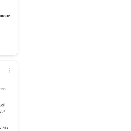
ности
бой
 до
влять