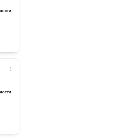
делать
ности
ности