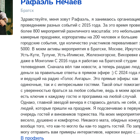
Рафаэль Нечаев
Братск
Здравствуйте, меня зовут Рафаэль, я занимаюсь организацие
проведением разных событий с 2015 года. За это время пров
более 800 мероприятий разнличного масштаба: это небольши
камерные праздники, корпоративы на 200 человек и большие
городские события, где количество участников переваливает 
5000. В моем активы мероприятия в Братске, Москве, Иркутск
Усть-Куте, Тулуне, Усть-Илимске, Железногорске, Вихоревке 
даже в Монголии С 2016 года я работаю на Братской студии
телевидения. Сначала вёл там новости, а теперь раздаю лю
деньги за правильные ответы в прямом эфире :) С 2024 года 
и ведущий на радио «Голос Ангары». Это прямые эфиры: как
одиночные, так и с интересными гостями. Такой опыт помогает мне
с уверенностью браться за любое событие, ведь в моем арсе
есть ключик к каждому гостю и программа на любой случай.
Однако, главной звездой вечера я стараюсь делать не себя, 
людей, которые пришли на праздник. Я подсвечиваю в перву
очередь гостей и виновников торжества. На моих мероприятиях
весело, душевно и комфортно. Никакого мата, обидных конку
вообще того, что как-то могло бы как-то задеть гостей. По запросу
могу отправить вам примеры интерактивов, нарезки видео с
В профиль
мероприятий и прямых эфиров. Но это никогда не заменит ли