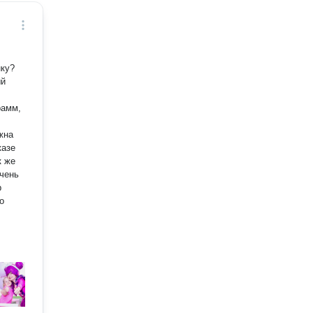
нку?
очень
р