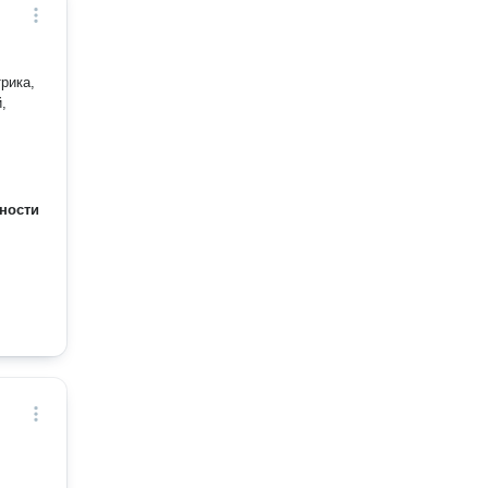
рика,
ности