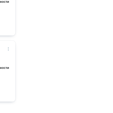
ности
ности