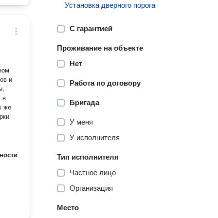
Установка дверного порога
С гарантией
Проживание на объекте
Нет
ном
ов и
Работа по договору
 в
Бригада
к же
рки
У меня
У исполнителя
ности
Тип исполнителя
Частное лицо
Организация
Место