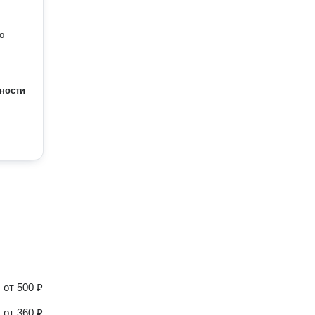
ности
от
500 ₽
от
360 ₽