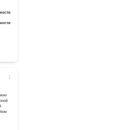
ности
ности
 мою
рной
й
юбом