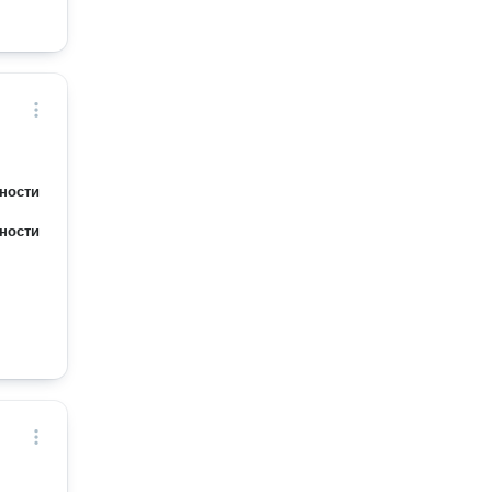
ности
ности