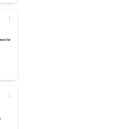
ности
о