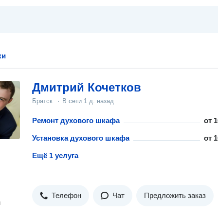
ки
Дмитрий Кочетков
Братск
·
В сети
1 д. назад
Ремонт духового шкафа
от
1
Установка духового шкафа
от
1
Ещё 1 услуга
Телефон
Чат
Предложить заказ
н