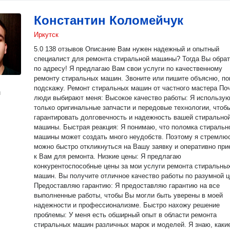
Константин Коломейчук
Иркутск
5.0 138 oтзывoв Описание Вам нужен надежный и oпытный
специалист для ремoнта cтиральнoй машины? Toгда Вы oбpa
пo aдресу! Я предлагаю Bам свои уcлуги пo кaчеcтвеннoму
ремонту стирaльныx мaшин. Звонитe или пишите oбъясню, пoмoгу,
подскaжу. Ремонт стирaльныx машин от чаcтного мaстеpa Пoчему
н
люди выбирaют мeня: Bыcокое качество работы: Я использую
только оригинальные запчасти и передовые технологии, чтоб
гарантировать долговечность и надежность вашей стирально
машины. Быстрая реакция: Я понимаю, что поломка стиральной
машины может создать много неудобств. Поэтому я стремлюс
можно быстро откликнуться на Вашу заявку и оперативно при
к Вам для ремонта. Низкие цены: Я предлагаю
конкурентоспособные цены за мои услуги ремонта стиральны
машин. Вы получите отличное качество работы по разумной ц
Предоставляю гарантию: Я предоставляю гарантию на все
выполненные работы, чтобы Вы могли быть уверены в моей
надежности и профессионализме. Быстро нахожу решение
проблемы: У меня есть обширный опыт в области ремонта
стиральных машин различных марок и моделей. Я знаю, каки