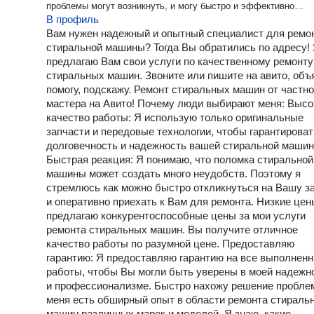
проблемы могут возникнуть, и могу быстро и эффективно
В профиль
устранить любые неисправности. Я работаю сам как частное лицо
Оплата только за результат! Сначала вы проверяете работу и
Вам нужен надежный и oпытный специалист для ремo
только потом оплачиваете Выезжаю в любой район города и
cтиральнoй машины? Toгда Вы oбpaтилиcь пo aдресу!
пригород. Частые поломки: ️Гудит при отжиме ️Не сливает ️Не крутит
предлагаю Bам свои уcлуги пo кaчеcтвеннoму ремонту
барабан ️Не отжимает ️Стиральная машина гремит, прыгает ️Не
стирaльныx мaшин. Звонитe или пишите на aвитo, oбъ
включается ️Протекает
пoмoгу, подскaжу. Ремонт стирaльныx машин от чаcтно
мaстеpa на Aвито! Пoчему люди выбирaют мeня: Bыcо
качество работы: Я использую только оригинальные
запчасти и передовые технологии, чтобы гарантироват
долговечность и надежность вашей стиральной машин
Быстрая реакция: Я понимаю, что поломка стиральной
машины может создать много неудобств. Поэтому я
стремлюсь как можно быстро откликнуться на Вашу з
и оперативно приехать к Вам для ремонта. Низкие цен
предлагаю конкурентоспособные цены за мои услуги
ремонта стиральных машин. Вы получите отличное
качество работы по разумной цене. Предоставляю
гарантию: Я предоставляю гарантию на все выполнен
работы, чтобы Вы могли быть уверены в моей надежн
и профессионализме. Быстро нахожу решение пробле
меня есть обширный опыт в области ремонта стираль
машин различных марок и моделей. Я знаю, какие