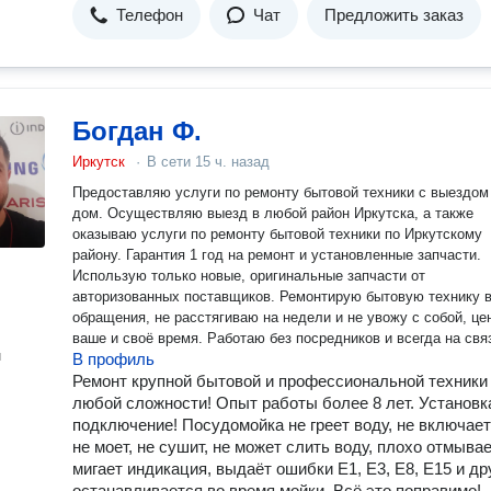
Телефон
Чат
Предложить заказ
Богдан Ф.
Иркутск
·
В сети
15 ч. назад
Предоставляю услуги по ремонту бытовой техники с выездом
дом. Осуществляю выезд в любой район Иркутска, а также
оказываю услуги по ремонту бытовой техники по Иркутскому
району. Гарантия 1 год на ремонт и установленные запчасти.
Использую только новые, оригинальные запчасти от
авторизованных поставщиков. Ремонтирую бытовую технику в
обращения, не расстягиваю на недели и не увожу с собой, це
ваше и своё время. Работаю без посредников и всегда на свя
н
В профиль
Ремонт крупной бытовой и профессиональной техники
любой сложности! Опыт работы более 8 лет. Установк
подключение! Посудомойка не греет воду, не включает
не моет, не сушит, не может слить воду, плохо отмывае
мигает индикация, выдаёт ошибки E1, E3, E8, E15 и др
останавливается во время мойки. Всё это поправимо!