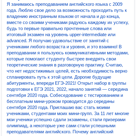
Я занимаюсь преподаванием английского языка с 2009
года. Люблю свое дело за возможность проходить путь к
владению иностранным языком от начала и до конца,
вместе со своими учениками радуюсь каждому их успеху,
будь то первые правильно прочтенные слова или
итоговый экзамен на уровень upper-intermediate или
advanced. Я получаю удовольствие от занятий с
учениками любого возраста и уровня, и это взаимно! В
преподавании я пользуюсь коммуникативными методами,
которые помогают студенту быстрее внедрять свои
теоретические знания в разговорную практику. Считаю,
что нет недостижимых целей, есть необходимость верно
спланировать путь к этой цели. Дорогие будущие
абитуриенты, впереди ЕГЭ-2021! Открыт набор в группы
подготовки к ЕГЭ 2021, 2022, начало занятий — середина
сентября 2020 года. Собеседование с тестированием и
бесплатным мини-уроком проводится до середины
сентября 2020 года. Приглашаю вас стать моими
учениками, студентами моих мини-групп. За 11 лет многие
мои ученики успешно сдали экзамены, стали призерами
олимпиад, а некоторые уже сами стали успешными
преподавателями английского. Почему английский