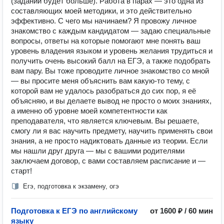
(заданий будет больше). Работа в парах — это одна из
составляющих моей методики, и это действительно
эффективно. С чего мы начинаем? Я провожу личное
знакомство с каждым кандидатом — задаю специальные
вопросы, ответы на которые помогают мне понять ваш
уровень владения языком и уровень желания трудиться и
получить очень высокий балл на ЕГЭ, а также подобрать
вам пару. Вы тоже проводите личное знакомство со мной
— вы просите меня объяснить вам какую-то тему, с
которой вам не удалось разобраться до сих пор, я её
объясняю, и вы делаете вывод не просто о моих знаниях,
а именно об уровне моей компетентности как
преподавателя, что является ключевым. Вы решаете,
смогу ли я вас научить предмету, научить применять свои
знания, а не просто надиктовать данные из теории. Если
мы нашли друг друга — мы с вашими родителями
заключаем договор, с вами составляем расписание и —
старт!
Егэ, подготовка к экзамену, огэ
Подготовка к ЕГЭ по английскому
от 1600 ₽ / 60 мин
языку