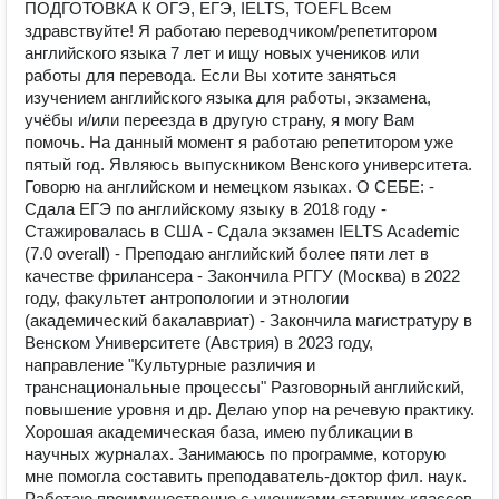
ПОДГОТОВКА К ОГЭ, ЕГЭ, IELTS, TOEFL Всем
здравствуйте! Я работаю переводчиком/репетитором
английского языка 7 лет и ищу новых учеников или
работы для перевода. Если Вы хотите заняться
изучением английского языка для работы, экзамена,
учёбы и/или переезда в другую страну, я могу Вам
помочь. На данный момент я работаю репетитором уже
пятый год. Являюсь выпускником Венского университета.
Говорю на английском и немецком языках. О СЕБЕ: -
Сдала ЕГЭ по английскому языку в 2018 году -
Стажировалась в США - Сдала экзамен IELTS Academic
(7.0 overall) - Преподаю английский более пяти лет в
качестве фрилансера - Закончила РГГУ (Москва) в 2022
году, факультет антропологии и этнологии
(академический бакалавриат) - Закончила магистратуру в
Венском Университете (Австрия) в 2023 году,
направление "Культурные различия и
транснациональные процессы" Разговорный английский,
повышение уровня и др. Делаю упор на речевую практику.
Хорошая академическая база, имею публикации в
научных журналах. Занимаюсь по программе, которую
мне помогла составить преподаватель-доктор фил. наук.
Работаю преимущественно с учениками старших классов