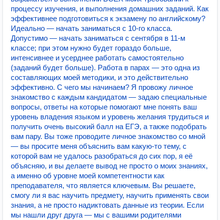
процессу изучения, и выполнения домашних заданий. Как
эффективнее подготовиться к экзамену по английскому?
Идеально — начать заниматься с 10-го класса.
Допустимо — начать заниматься с сентября в 11-м
классе; при этом нужно будет гораздо больше,
интенсивнее и усерднее работать самостоятельно
(заданий будет больше). Работа в парах — это одна из
составляющих моей методики, и это действительно
эффективно. С чего мы начинаем? Я провожу личное
знакомство с каждым кандидатом — задаю специальные
вопросы, ответы на которые помогают мне понять ваш
уровень владения языком и уровень желания трудиться и
получить очень высокий балл на ЕГЭ, а также подобрать
вам пару. Вы тоже проводите личное знакомство со мной
— вы просите меня объяснить вам какую-то тему, с
которой вам не удалось разобраться до сих пор, я её
объясняю, и вы делаете вывод не просто о моих знаниях,
а именно об уровне моей компетентности как
преподавателя, что является ключевым. Вы решаете,
смогу ли я вас научить предмету, научить применять свои
знания, а не просто надиктовать данные из теории. Если
мы нашли друг друга — мы с вашими родителями