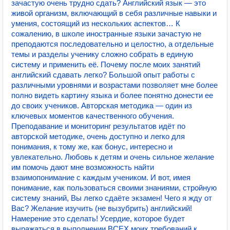
зачастую очень трудно сдать? Английский язык — это
живой организм, включающий в себя различные навыки и
умения, состоящий из нескольких аспектов… К
сожалению, в школе иностранные языки зачастую не
преподаются последовательно и целостно, а отдельные
темы и разделы ученику сложно собрать в единую
систему и применить её. Почему после моих занятий
английский сдавать легко? Большой опыт работы с
различными уровнями и возрастами позволяет мне более
полно видеть картину языка и более понятно донести ее
до своих учеников. Авторская методика — один из
ключевых моментов качественного обучения.
Преподавание и мониторинг результатов идёт по
авторской методике, очень доступно и легко для
понимания, к тому же, как бонус, интересно и
увлекательно. Любовь к детям и очень сильное желание
им помочь дают мне возможность найти
взаимопонимание с каждым учеником. И вот, имея
понимание, как пользоваться своими знаниями, стройную
систему знаний, Вы легко сдаёте экзамен! Чего я жду от
Вас? Желание изучить (не вызубрить) английский!
Намерение это сделать! Усердие, которое будет
выражаться в выполнении ВСЕХ моих требований к