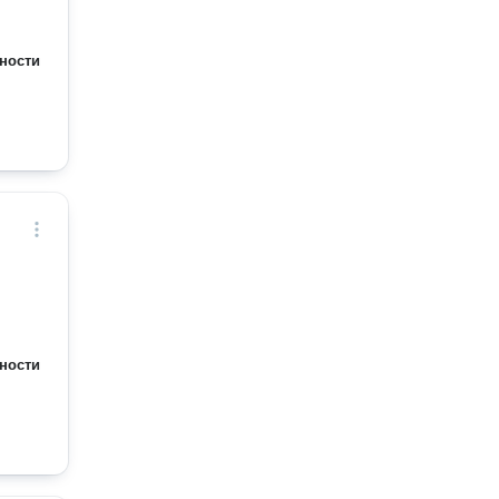
ности
ности