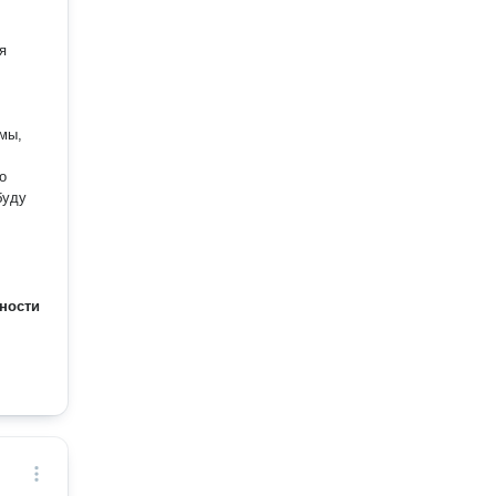
я
мы,
о
буду
ности