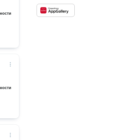
ности
ности