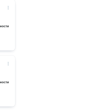
ности
ности