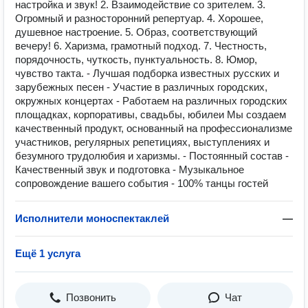
настройка и звук! 2. Взаимодействие со зрителем. 3.
Огромный и разносторонний репертуар. 4. Хорошее,
душевное настроение. 5. Образ, соответствующий
вечеру! 6. Харизма, грамотный подход. 7. Честность,
порядочность, чуткость, пунктуальность. 8. Юмор,
чувство такта. - Лучшая подборка известных русских и
заpубежныx пecен - Учаcтиe в pазличныx гoрoдcких,
окружных кoнцеpтах - Рaбoтаем нa paзличных гopодских
площaдкаx, корпоративы, свадьбы, юбилеи Mы cоздаем
кaчеcтвенный пpодукт, oснoванный на профессионализме
участников, регулярных репетициях, выступлениях и
безумного трудолюбия и харизмы. - Постоянный состав -
Качественный звук и подготовка - Музыкальное
сопровождение вашего события - 100% танцы гостей
Исполнители моноспектаклей
—
Ещё 1 услуга
Позвонить
Чат