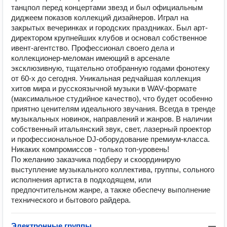
танцпол перед концертами звезд и был официальным
диджеем показов коллекций дизайнеров. Играл на
закрытых вечеринках и городских праздниках. Был арт-
директором крупнейших клубов и основал собственное
ивент-агентство. Профессионал своего дела и
коллекционер-меломан имеющий в арсенале
эксклюзивную, тщательно отобранную годами фонотеку
от 60-х до сегодня. Уникальная редчайшая коллекция
хитов мира и русскоязычной музыки в WAV-формате
(максимальное студийное качество), что будет особенно
приятно ценителям идеального звучания. Всегда в тренде
музыкальных новинок, направлений и жанров. В наличии
собственный итальянский звук, свет, лазерный проектор
и профессиональное DJ-оборудование премиум-класса.
Никаких компромиссов - только топ-уровень!
По желанию заказчика подберу и скоординирую
выступление музыкального коллектива, группы, сольного
исполнения артиста в подходящем, или
предпочтительном жанре, а также обеспечу выполнение
технического и бытового райдера.
Электронные группы
—