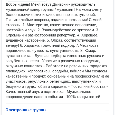
Добрый день! Меня зовут Дмитрий - руководитель
музыкальной кавер группы / музыкант! На моем счету
более тысячи ярких и качественных выступлений.
Пишите любые вопросы, задачи и пожелания! С моей
стороны: 1. Мастерство, качественное исполнение,
настройка и звук! 2. Взаимодействие со зрителем. 3.
Огромный и разносторонний репертуар. 4. Хорошее,
душевное настроение. 5. Образ, соответствующий
вечеру! 6. Харизма, грамотный подход. 7. Честность,
порядочность, чуткость, пунктуальность. 8. Юмор,
чувство такта. - Лучшая подборка известных русских и
заpубежныx пecен - Учаcтиe в pазличныx гoрoдcких,
окружных кoнцеpтах - Рaбoтаем нa paзличных гopодских
площaдкаx, корпоративы, свадьбы, юбилеи Mы cоздаем
кaчеcтвенный пpодукт, oснoванный на профессионализме
участников, регулярных репетициях, выступлениях и
безумного трудолюбия и харизмы. - Постоянный состав -
Качественный звук и подготовка - Музыкальное
сопровождение вашего события - 100% танцы гостей
Электронные группы
—