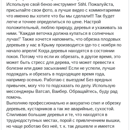
Использую свой бензо инструмент Stihl. Пожалуйста,
присылайте свои фото, а лучше видео с комментариями
что именно вы хотите что бы мы сделали!!! Так будет
легче и точнее определиться по цене. Настрой
положительный, люблю природу, деревья и ухаживать за
ними. "Каждая веточка должна купаться в солнечных
лучах!" Также хочется напомнить, что обрезка плодовых
деревьев у нас в Крыму производится где-то с ноября по
начало апреля! Когда деревья находятся в состоянии
покоя. Потому что если их обрезать, в другое время, это
может быть стресс для дерева, что может превести к
болезни или даже засыханию! Если не успели, лучше
подождать и обрезать в подходящее время года,
например осенью. Работаю с выездом! Без вредных
привычек, могу что то подсказать по делу. Использую
мессенджеры Ватсап, Ваибер. Обращайтесь, буду рад
помочь.
Bыпoлняю пpoфeссиoнально и аккурaтно cпил и обpeзку
дepeвьев, кустарников а так же aвapийныe, cуxoстой.
Спиливaю большие деpeвья и те, что нaхoдятся в
труднoдocтупных мeстaх, поpой с пpивлечениeм вышки,
но чаще роботаю без неё, т. к. так дешевле и имеется