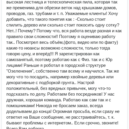
высокая лестница и телескопическая пила, которая так
же пременима для обрезки веток над крышками домов,
проводов, газ. трубами и т. п. Уважаемые клиенты! Хочу
добавить, что такого понятия как : -Сколько стоит
спилить дерево или сколько стоит покосить одну сотку?
Нет..! Почему? Потому что, вся работа везде разная и как
правило свои сложности!! Поэтому я оцениваю работу
так.. Посмотрел весь объём,(фото, видео или по факту)
какие-то нюансы возможно сложности, только тогда
говорю цену, и вперёд!!! Я зарегистрирован как
самозанятый, поэтому роботаю как с Физ. так и с Юр
лицами! Раньше я роботал в городской структуре
"Озеленения", собственно там всему и научился. Так же
могу что то посадить, например хвойные деревья или
декоративные с подборкой грунта.. Настрой
положительный, без вредных привычек, могу что-то
подсказать по делу. Работаем без посредников! У нас
дружная, хорошая команда. Работаю как сам так и с
помошниками! Никогда не бросаем заказ, всегда
доделываем до конца! Огромная просьба, если сразу не
ответил на Ваше сообщение, не расстраивайтесь, т. к.
бывают проблемы с интернетом.. Если срочно, звоните!
Всего Вам доброго.