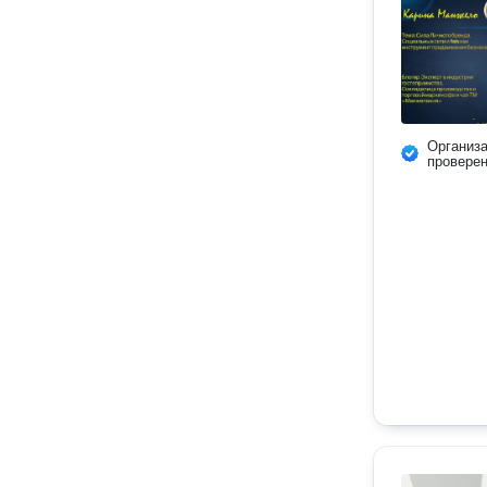
Организ
провере