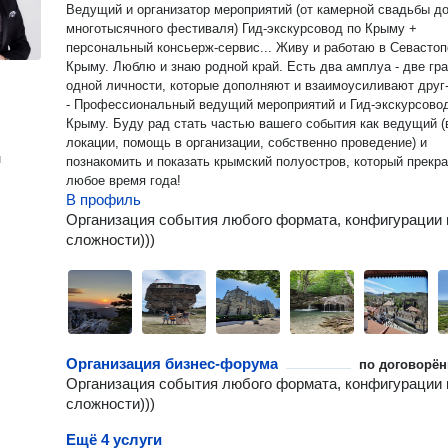
Ведущий и организатор мероприятий (от камерной свадьбы до
многотысячного фестиваля) Гид-экскурсовод по Крыму +
персональный консьерж-сервис... Живу и работаю в Севастополе и
Крыму. Люблю и знаю родной край. Есть два амплуа - две гр
одной личности, которые дополняют и взаимоусиливают друг
- Профессиональный ведущий мероприятий и Гид-экскурсово
Крыму. Буду рад стать частью вашего события как ведущий (выбор
локации, помощь в организации, собственно проведение) и
н
познакомить и показать крымский полуостров, который прекра
любое время года!
В профиль
Организация события любого формата, конфигурации 
сложности)))
Организация бизнес-форума
по договорён
Организация события любого формата, конфигурации 
сложности)))
Ещё 4 услуги