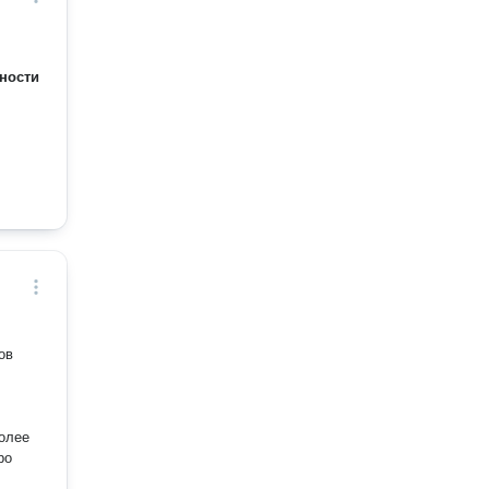
ности
олее
ро