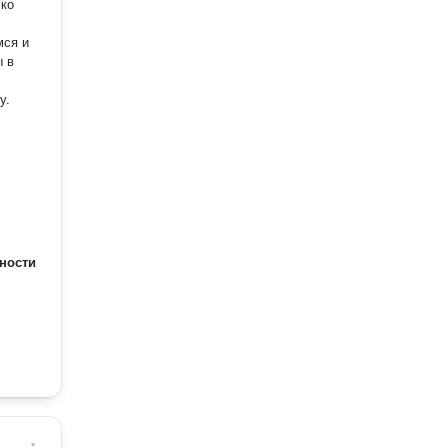
мся и
ности