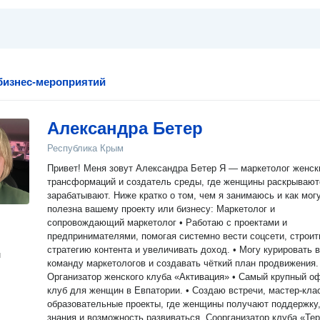
бизнес-мероприятий
Александра Бетер
Республика Крым
Привет! Меня зовут Александра Бетер Я — маркетолог женских
трансформаций и создатель среды, где женщины раскрывают
зарабатывают. Ниже кратко о том, чем я занимаюсь и как мог
полезна вашему проекту или бизнесу: Маркетолог и
сопровождающий маркетолог • Работаю с проектами и
предпринимателями, помогая системно вести соцсети, строит
стратегию контента и увеличивать доход. • Могу курировать вашу
н
команду маркетологов и создавать чёткий план продвижения.
Организатор женского клуба «Активация» • Самый крупный офлайн-
клуб для женщин в Евпатории. • Создаю встречи, мастер-классы и
образовательные проекты, где женщины получают поддержку
знания и возможность развиваться. Соорганизатор клуба «Терапия