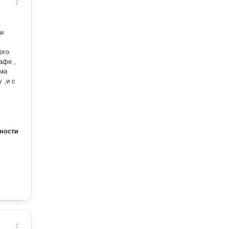
ого
зма
 ,и с
ности