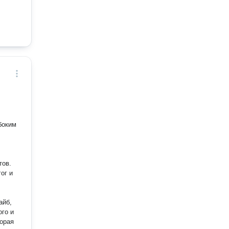
боким
тов.
ог и
ого и