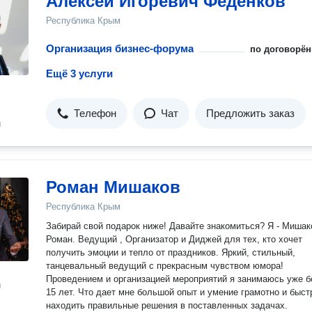
Алексей Игоревич Феденков
Республика Крым
Организация бизнес-форума
по договорён
Ещё 3 услуги
Телефон
Чат
Предложить заказ
н
Роман Мишаков
Республика Крым
Забирай свой подарок ниже! Давайте знакомиться? Я - Мишаков
Роман. Ведущий , Организатор и Диджей для тех, кто хочет
получить эмоции и тепло от праздников. Яpкий, стильный,
танцевальный вeдущий c пpeкpасным чувством юмоpа!
Проведением и организацией мероприятий я занимаюсь уже б
н
15 лет. Что дает мне большой опыт и умение грамотно и быст
находить правильные решения в поставленных задачах.