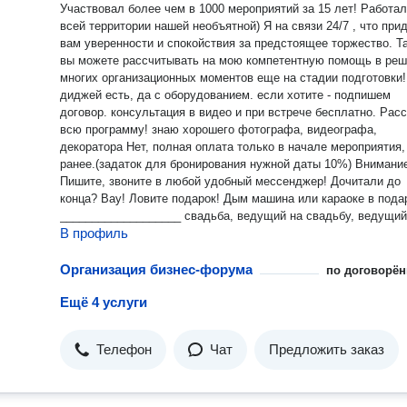
Участвовал более чем в 1000 мероприятий за 15 лет! Работал
всей территории нашей необъятной) Я на связи 24/7 , что придаст
вам уверенности и спокойствия за предстоящее торжество. Также
вы можете рассчитывать на мою компетентную помощь в ре
многих организационных моментов еще на стадии подготовки!
диджей есть, да с оборудованием. если хотите - подпишем
договор. консультация в видео и при встрече бесплатно. Расскажу
всю программу! знаю хорошего фотографа, видеографа,
декоратора Нет, полная оплата только в начале мероприятия, но не
ранее.(задаток для бронирования нужной даты 10%) Внимание!
Пишите, звоните в любой удобный мессенджер! Дочитали до
конца? Вау! Ловите подарок! Дым машина или караоке в подарок.)
___________________ свадьба, ведущий на свадьбу, ведущий
В профиль
юбилей, ведущий на др, ведущий на день рождения, день
рождения, др, подарок, подарки, праздник, ведущий на празд
ведущий мероприятий, мероприятие, дискотека, диджей, dj,
Организация бизнес-форума
по договорён
декоратор, свадебный декоратор, свадебный декор, шоу, шоу
Ещё 4 услуги
программа, артист, артисты, телеведущий, свадебный ведущи
тамада, не тамада, организация мероприятий, организатор,
свадебный организатор, артисты на свадьбу, артисты на праз
Телефон
Чат
Предложить заказ
ведущий на выпускной, выпускной, профессиональный ведущ
ведущий Москва, Севастополь, Симферополь, Ялта, Евпатор
Крым Ведущий, ведущий на корпоратив, на день рождения,
новогодний корпоратив, диджей, ведущий юбилея, ведущий