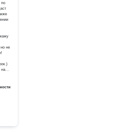
 по
шении
 на
ник,
ности
й,
дник,
ий,
ия,