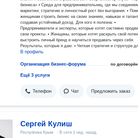
бизнеса» • Среда для предпринимательниц, где мы соединяем
маркетинг, стратегию и личностный рост без выгорания. • Помогаю
женщинам строить бизнес на своих знаниях, навыках и талант
создавая устойчивый доход. Для кого я полезна: •
Предприниматели и эксперты, которые хотят системно продви
свои проекты. • Женщины, которые хотят раскрыть свой потенциал,
выстроить личный бренд и научиться продавать через себя.
Результаты, которые я даю: • Четкая стратегия и структура для
В профиль
продвижения бизнеса и личного бренда. • Поддержка и
сопровождение, чтобы идеи превращались в конкретные
результаты. • Пространство для развития, где можно проявляться,
Организация бизнес-форума
по договорён
обучаться и находить партнёров и клиентов. Как со мной
Ещё 3 услуги
поработать: • Индивидуально — сопровождение маркетинга,
стратегические консультации. • В проектах — курирование, запуск
и сопровождение ваших команд и идей. • В клубах — участие,
Телефон
Чат
Предложить заказ
сотрудничество, организация совместных мероприятий.
Сергей Кулиш
Республика Крым
·
В сети
1 нед. назад