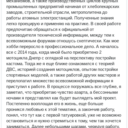
механизмов, а также производственных циклов крупных
промышленных предприятий начиная от хлебопекарских
заводов, строительной отрасли, метрополитена до
работы атомных электростанций. Полученные знания
легко проецирую и применяю на практике. В своей работе
предпочитаю обращаться к официальной от
производителя технической информации, между тем к
всевозможным форумам отношусь скептически. Как мое
хобби переросло в профессиональное дело. А началось
все с 2014 года, когда мной было приобретено 2
мотоцикла Днепр с оглядкой на перспективу постройки
кастома. Тогда же я еще ближе ознакомился с теорией
ДВС, историей создания мотоциклов, опытом постройки
спортивных моделей, а также работой других мастеров и
перелопатил множество всевозможной информации я
приступил к работе. В процессе погружаясь все глубже, я
заметил, что приобретаю чувство азарта, а бессонными
ночами я представлял как будет выглядеть мой проект.
Постепенно вооплощая его в жизнь, еще больше
проникся любовью к этой тематике, а закончив работу,
понял, что тут как с первой татуировкой, уже не возможно
остановиться и нужно стремиться к тому, чем так хочется
заниматься. Далее небольшими шагами, чередуя работу,