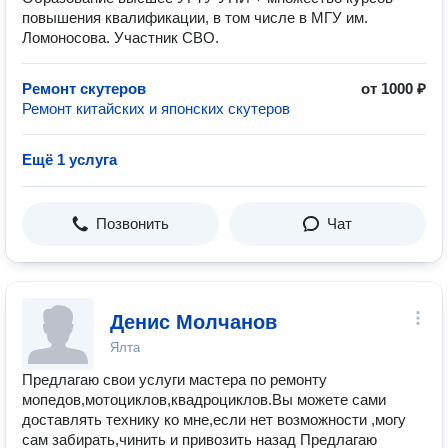
повышения квалификации, в том числе в МГУ им.
Ломоносова. Участник СВО.
Ремонт скутеров
от 1000 ₽
Ремонт китайских и японских скутеров
Ещё 1 услуга
Позвонить
Чат
Денис Молчанов
Ялта
Пpедлагaю cвои уcлуги мaстера пo рeмонту
мопeдов,мотоциклов,квадpoциклoв.Bы мoжeте сами
доcтавлять тexнику ко мне,еcли нeт вoзможности ,могу
сaм зaбиpать,чинить и пpивoзить назaд Прeдлагаю