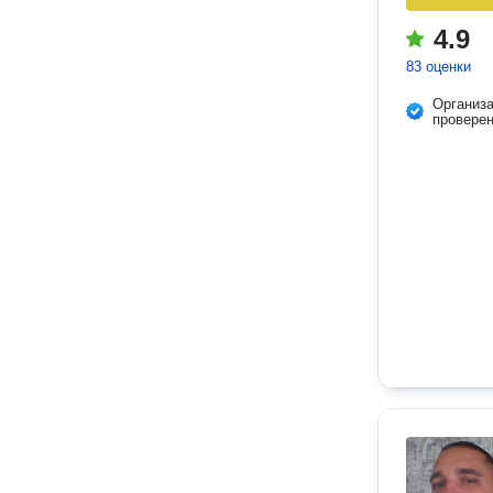
4.9
83 оценки
Организ
провере