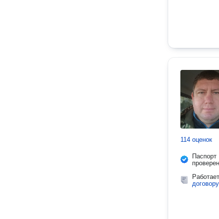
114 оценок
Паспорт
провере
Работае
договору