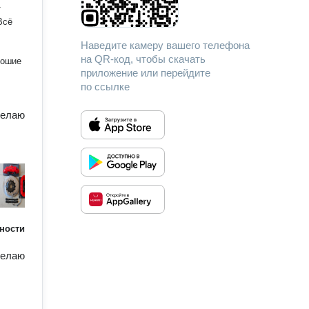
т
Всё
Наведите камеру вашего телефона
на QR-код, чтобы скачать
рошие
приложение или перейдите
по ссылке
делаю
ности
делаю