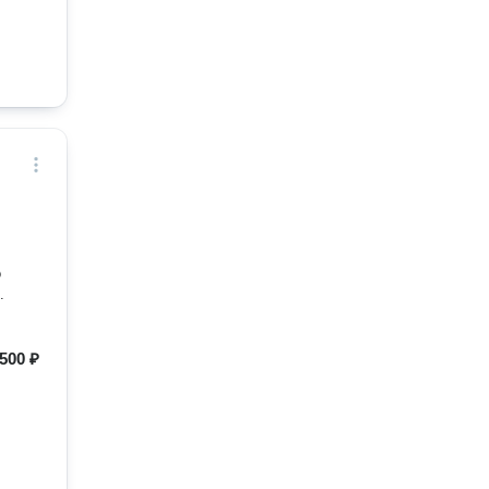
о
.
500 ₽