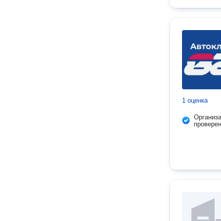
1 оценка
Организ
провере