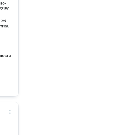
ивок
/2150,
к же
тика.
ности