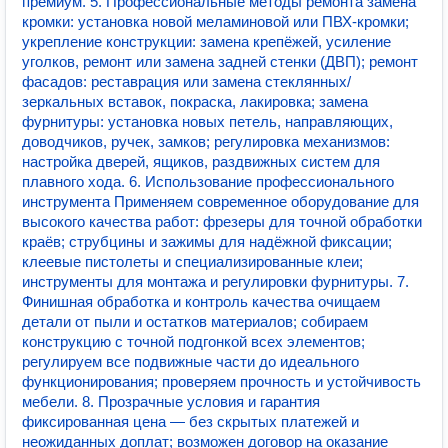
премиум. 5. Профессиональные методы ремонта замена
кромки: установка новой меламиновой или ПВХ‑кромки;
укрепление конструкции: замена крепёжей, усиление
уголков, ремонт или замена задней стенки (ДВП); ремонт
фасадов: реставрация или замена стеклянных/
зеркальных вставок, покраска, лакировка; замена
фурнитуры: установка новых петель, направляющих,
доводчиков, ручек, замков; регулировка механизмов:
настройка дверей, ящиков, раздвижных систем для
плавного хода. 6. Использование профессионального
инструмента Применяем современное оборудование для
высокого качества работ: фрезеры для точной обработки
краёв; струбцины и зажимы для надёжной фиксации;
клеевые пистолеты и специализированные клеи;
инструменты для монтажа и регулировки фурнитуры. 7.
Финишная обработка и контроль качества очищаем
детали от пыли и остатков материалов; собираем
конструкцию с точной подгонкой всех элементов;
регулируем все подвижные части до идеального
функционирования; проверяем прочность и устойчивость
мебели. 8. Прозрачные условия и гарантия
фиксированная цена — без скрытых платежей и
неожиданных доплат; возможен договор на оказание