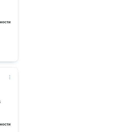
ности
д
ности