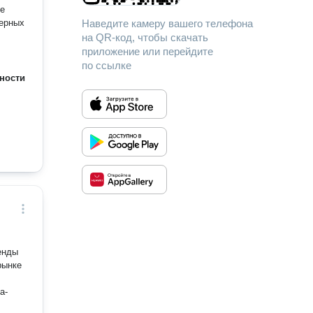
нерных
Наведите камеру вашего телефона
на QR-код, чтобы скачать
приложение или перейдите
по ссылке
ности
енды
рынке
а-