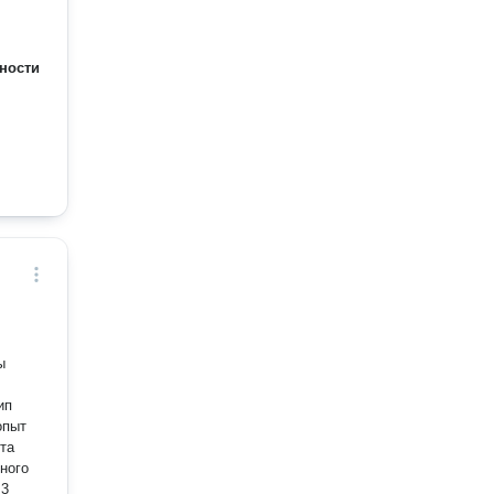
ности
ы
ип
опыт
та
ного
 3