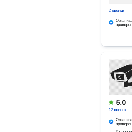
2 оценки
Организ
провере
5.0
12 оценок
Организ
провере