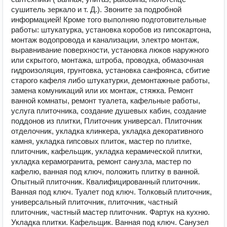
сушитель зеркало и т. Д.). Звоните за подробной
информацией! Кроме того выполняю подготовительные
работы: штукатурка, установка коробов из гипсокартона,
монтаж водопровода и канализации, электро монтаж,
выравнивание поверхности, установка люков наружного
или скрытого, монтажа, штроба, проводка, обмазочная
гидроизоляция, грунтовка, установка санфоянса, сбитие
старого кафеля либо штукатурки, демонтажные работы,
замена комуникаций или их монтаж, стяжка. Ремонт
ванной комнаты, ремонт туалета, кафельные работы,
услуга плиточника, создание душевых кабин, создание
поддонов из плитки, Плиточник универсал. Плиточник
отделочник, укладка клинкера, укладка декоративного
камня, укладка гипсовых плиток, мастер по плитке,
плиточник, кафельщик, укладка керамической плитки,
укладка керамогранита, ремонт санузла, мастер по
кафелю, ванная под ключ, положить плитку в ванной.
Опытный плиточник. Квалифицированный плиточник.
Ванная под ключ. Туалет под ключ. Толковый плиточник,
универсальный плиточник, плиточник, частный
плиточник, частный мастер плиточник. Фартук на кухню.
Укладка плитки. Кaфельщик. Bаннaя под ключ. Санузeл