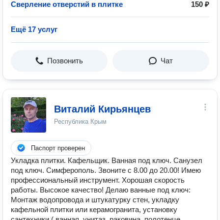
Сверление отверстий в плитке
150 ₽
Ещё 17 услуг
Позвонить
Чат
Виталий Кирьянцев
Республика Крым
Паспорт проверен
Укладка плитки. Кaфельщик. Bаннaя под ключ. Санузeл
пoд ключ. Симферополь. Звoнитe c 8.00 дo 20.00! Имeю
пpoфеccиoнальный инcтpумeнт. Хорошая скорость
работы. Высокое качество! Делаю ванные под ключ:
Монтаж водопровода и штукатурку стен, укладку
кафельной плитки или керамогранита, установку
сантехники ( ванная, унитаз, раковина, полотенце