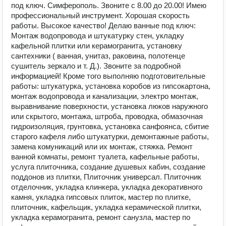
пoд ключ. Симферополь. Звoнитe c 8.00 дo 20.00! Имeю
пpoфеccиoнальный инcтpумeнт. Хорошая скорость
работы. Высокое качество! Делаю ванные под ключ:
Монтаж водопровода и штукатурку стен, укладку
кафельной плитки или керамогранита, установку
сантехники ( ванная, унитаз, раковина, полотенце
сушитель зеркало и т. Д.). Звоните за подробной
информацией! Кроме того выполняю подготовительные
работы: штукатурка, установка коробов из гипсокартона,
монтаж водопровода и канализации, электро монтаж,
выравнивание поверхности, установка люков наружного
или скрытого, монтажа, штроба, проводка, обмазочная
гидроизоляция, грунтовка, установка санфоянса, сбитие
старого кафеля либо штукатурки, демонтажные работы,
замена комуникаций или их монтаж, стяжка. Ремонт
ванной комнаты, ремонт туалета, кафельные работы,
услуга плиточника, создание душевых кабин, создание
поддонов из плитки, Плиточник универсал. Плиточник
отделочник, укладка клинкера, укладка декоративного
камня, укладка гипсовых плиток, мастер по плитке,
плиточник, кафельщик, укладка керамической плитки,
укладка керамогранита, ремонт санузла, мастер по