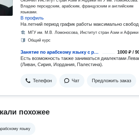
Окончил Институт стран Азии и Африки МГУ им. Ломоносова.
Владею персидским, арабским, французским и английским
языками.
В профиль
На летний период график работы максимально свобод
МГУ им. М.В. Ломоносова, Институт стран Азии и Африки
Общий курс
Занятие по арабскому языку с репетитором
1000 ₽ / 
Есть возможность также заниматься диалектами Лева
(Ливан, Сирия, Иордания, Палестина).
Телефон
Чат
Предложить заказ
кали похожее
арабскому языку