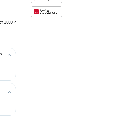
от
1000 ₽
?