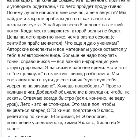
на пальцах). Ты хочешь совместить полезное с приятным
и уговорить родителей, что лето пройдет продуктивно.
Почему лучше написать мне сейчас, а не в августе? Мы
найдем и закроем пробелы до того, как начнется
школьная суета. Я набираю всего 8 человек на летний
поток. Когда места закроются, второй волны не будет.
Цены на лето приятно ниже, чем в разгар сезона (с
сентября прайс меняется). Что еще я даю ученикам?
Авторские конспекты и все материалы урока остаются у
тебя в электронном виде. Больше не надо покупать
тонны справочников — вся важная информация уже
структурирована. Я на связи в рабочее время. Если что-
то "не щелкнуло" на занятии - пиши, разберемся. Мы
составим план с нуля до состояния "чувствую себя
уверенно на экзамене". Хочешь попробовать? Просто
напиши в чат. Добавляй объявление в закладки, чтобы не
искать. Отвечаю всегда быстро (если, конечно, не веду
урок). Лето - это не стоп-кран. Это газ в пол, чтобы
вырваться вперед ОГЭ химия, подготовка 9 класс,
репетитор по химии, ЕГЭ химия, ЕГЭ биология,
повышение успеваемости, химия 9 класс, биология 9
класс.