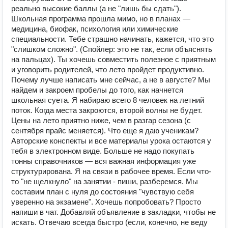
реально высокие баллы (а не "лишь бы сдать").
Школьная программа прошла мимо, но в планах —
медицина, биофак, психология или химические
специальности. Тебе страшно начинать, кажется, что это
"слишком сложно". (Спойлер: это не так, если объяснять
на пальцах). Ты хочешь совместить полезное с приятным
и уговорить родителей, что лето пройдет продуктивно.
Почему лучше написать мне сейчас, а не в августе? Мы
найдем и закроем пробелы до того, как начнется
школьная суета. Я набираю всего 8 человек на летний
поток. Когда места закроются, второй волны не будет.
Цены на лето приятно ниже, чем в разгар сезона (с
сентября прайс меняется). Что еще я даю ученикам?
Авторские конспекты и все материалы урока остаются у
тебя в электронном виде. Больше не надо покупать
тонны справочников — вся важная информация уже
структурирована. Я на связи в рабочее время. Если что-
то "не щелкнуло" на занятии - пиши, разберемся. Мы
составим план с нуля до состояния "чувствую себя
уверенно на экзамене". Хочешь попробовать? Просто
напиши в чат. Добавляй объявление в закладки, чтобы не
искать. Отвечаю всегда быстро (если, конечно, не веду