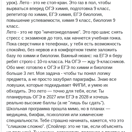
урок). Лето - это не стоп-кран. Это газ в пол, чтобы
вырваться вперед ОГЭ химия, подготовка 9 класс,
репетитор по химии, ЕГЭ химия, ЕГЭ биология,
повышение успеваемости, химия 9 класс, биология 9
класс.
Лето - это не про "ничегонеделание". Это про шанс снять
стресс с экзаменов до того, как начнется учебная гонка.
Пока сверстники в телефонах, у тебя есть возможность
спокойно, без нервов и в комфортном темпе заложить
базу по химии и биологии. Важный нюанс: на ЕГЭ я беру
ребят строго с 10-го класса. На ОГЭ — жду 9-классников.
Обо мне: готовлю к ОГЭ и ЕГЭ по химии и биологии
больше 3 лет. Моя задача - чтобы ты понял логику
предмета, а не просто зазубрил параграфы. Знаю все
ловушки, которые подкидывает ФИПИ, и умею их
обходить. Это лето — точно для тебя, если: Ты
планируешь ОГЭ в 2027 или ЕГЭ в 2028 и хочешь
реально высокие баллы (а не "лишь бы сдать").
Школьная программа прошла мимо, но в планах —
медицина, биофак, психология или химические
специальности. Тебе страшно начинать, кажется, что это
"слишком сложно". (Спойлер: это не так, если объяснять