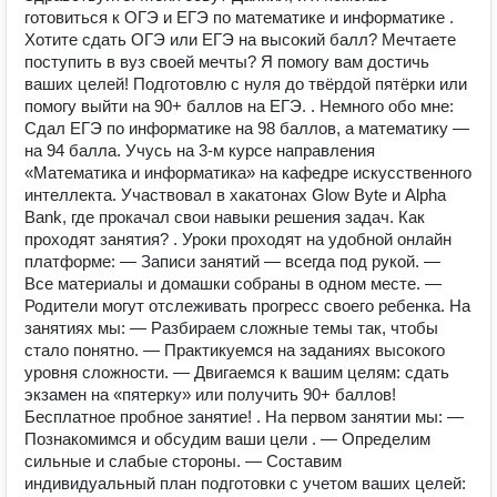
готовиться к ОГЭ и ЕГЭ по математике и информатике .
Хотите сдать ОГЭ или ЕГЭ на высокий балл? Мечтаете
поступить в вуз своей мечты? Я помогу вам достичь
ваших целей! Подготовлю с нуля до твёрдой пятёрки или
помогу выйти на 90+ баллов на ЕГЭ. . Немного обо мне:
Сдал ЕГЭ по информатике на 98 баллов, а математику —
на 94 балла. Учусь на 3-м курсе направления
«Математика и информатика» на кафедре искусственного
интеллекта. Участвовал в хакатонах Glow Byte и Alpha
Bank, где прокачал свои навыки решения задач. Как
проходят занятия? . Уроки проходят на удобной онлайн
платформе: — Записи занятий — всегда под рукой. —
Все материалы и домашки собраны в одном месте. —
Родители могут отслеживать прогресс своего ребенка. На
занятиях мы: — Разбираем сложные темы так, чтобы
стало понятно. — Практикуемся на заданиях высокого
уровня сложности. — Двигаемся к вашим целям: сдать
экзамен на «пятерку» или получить 90+ баллов!
Бесплатное пробное занятие! . На первом занятии мы: —
Познакомимся и обсудим ваши цели . — Определим
сильные и слабые стороны. — Составим
индивидуальный план подготовки с учетом ваших целей: