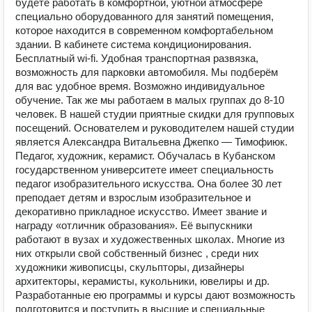
будете работать в комфортной, уютной атмосфере
специально оборудованного для занятий помещения,
которое находится в современном комфортабельном
здании. В кабинете система кондиционирования.
Бесплатный wi-fi. Удобная транспортная развязка,
возможность для парковки автомобиля. Мы подберём
для вас удобное время. Возможно индивидуальное
обучение. Так же мы работаем в малых группах до 8-10
человек. В нашей студии приятные скидки для групповых
посещений. Основателем и руководителем нашей студии
является Александра Витальевна Джепко — Тимофиюк.
Педагог, художник, керамист. Обучалась в Кубанском
государственном университете имеет специальность
педагог изобразительного искусства. Она более 30 лет
преподает детям и взрослым изобразительное и
декоративно прикладное искусство. Имеет звание и
награду «отличник образования». Её выпускники
работают в вузах и художественных школах. Многие из
них открыли свой собственный бизнес , среди них
художники живописцы, скульпторы, дизайнеры
архитекторы, керамисты, кукольники, ювелиры и др.
Разработанные ею программы и курсы дают возможность
подготовится и поступить в высшие и специальные